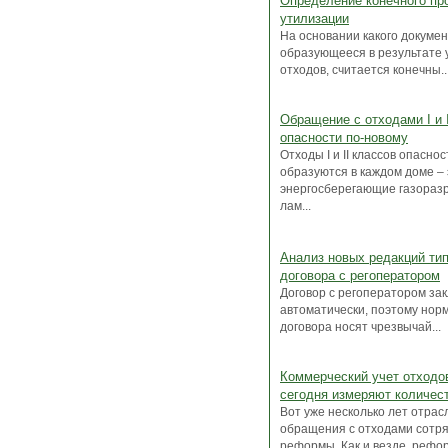
Определение конечного пр
утилизации
На основании какого докумен
образующееся в результате 
отходов, считается конечны..
Обращение с отходами I и 
опасности по-новому
Отходы I и II классов опаснос
образуются в каждом доме – 
энергосберегающие газораз
лам...
Анализ новых редакций ти
договора с регоператором
Договор с регоператором за
автоматически, поэтому нор
договора носят чрезвычай...
Коммерческий учет отходов
сегодня измеряют количес
Вот уже несколько лет отрас
обращения с отходами сотр
реформы. Как и везде, рефо