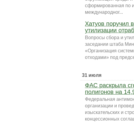
сформированная по и
международног...
Хатуов поручил 
утилизации отра
Вопросы сбора и ути
заседании штаба Мин
«Организация систе
отходами» под предсе
31 июля
ФАС раскрыла сг
полигонов на 14,
Федеральная антимон
организации и прове
изыскательских и стр
концессионных соглаш