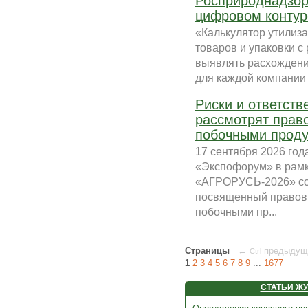
Росприроднадзор
цифровом контур
«Калькулятор утилиз
товаров и упаковки 
выявлять расхождени
для каждой компании 
Риски и ответст
рассмотрят прав
побочными проду
17 сентября 2026 год
«Экспофорум» в рамк
«АГРОРУСЬ-2026» со
посвященный правовы
побочными пр...
Страницы
←
предыдущ
Ctrl
1
2
3
4
5
6
7
8
9
...
1677
СТАТЬИ Ж