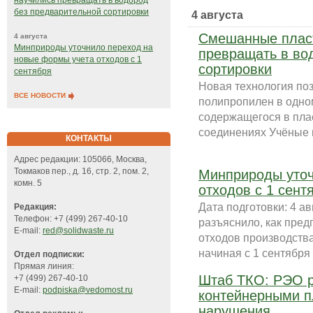
научились превращать в водород
без предварительной сортировки
4 августа
Смешанные пласт
4 августа
Минприроды уточнило переход на
превращать в во
новые формы учета отходов с 1
сортировки
сентября
Новая технология по
ВСЕ НОВОСТИ
полипропилен в одно
содержащегося в плас
соединениях Учёные и
КОНТАКТЫ
Адрес редакции: 105066, Москва,
Токмаков пер., д. 16, стр. 2, пом. 2,
Минприроды уточ
комн. 5
отходов с 1 сент
Дата подготовки: 4 а
Редакция:
Телефон: +7 (499) 267-40-10
разъяснило, как пред
E-mail:
red@solidwaste.ru
отходов производств
начиная с 1 сентября 
Отдел подписки:
Прямая линия:
Штаб ТКО: РЭО р
+7 (499) 267-40-10
E-mail:
podpiska@vedomost.ru
контейнерными п
нарушения