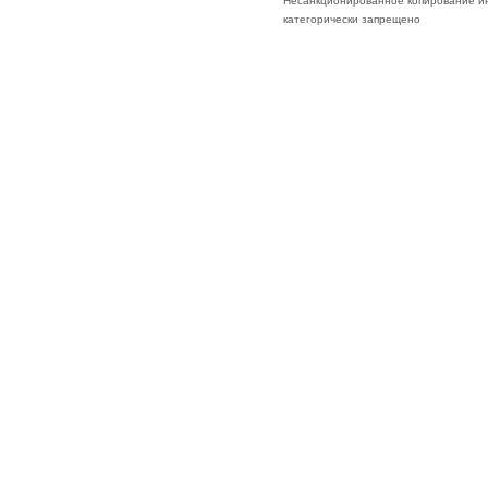
Несанкционированное копирование ин
категорически запрещено