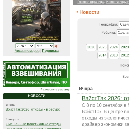
Главная страница
/
Новости индус
Новости
География:
Сдел
Рубрика:
Сдела
2026
2025
2024
2023
Архив номеров
|
Подписка
2014
2013
2012
Поис
Все
Вчера
Разместить рекламу
НОВОСТИ
ВэйстТэк 2026: о
С 8 по 10 сентября 
Вчера
ВэйстТэк 2026: отходы - в ресурс
ВэйстТэк. В центре в
отходы из экологичес
4 августа
драйвер экономики зам
Смешанные пластиковые отходы