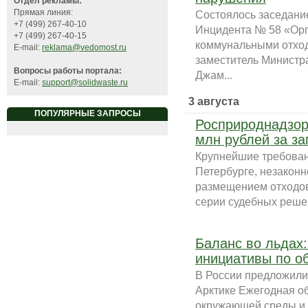
Отдел рекламы:
Прямая линия:
Состоялось заседани
+7 (499) 267-40-10
Инцидента № 58 «Орг
+7 (499) 267-40-15
коммунальными отход
E-mail:
reklama@vedomost.ru
заместитель Министр
Вопросы работы портала:
Джам...
E-mail:
support@solidwaste.ru
3 августа
ПОПУЛЯРНЫЕ ЗАПРОСЫ
Росприроднадзор
млн рублей за за
Крупнейшие требован
Петербурге, незаконн
размещением отходов
серии судебных решен
Баланс во льдах
инициативы по о
В России предложили
Арктике Ежегодная о
окружающей среды и 