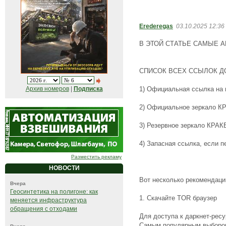
Erederegas
03.10.2025 12:36
В ЭТОЙ СТАТЬЕ САМЫЕ А
СПИСОК ВСЕХ ССЫЛОК Д
1) Официальная ссылка на 
Архив номеров
|
Подписка
2) Официальное зеркалo КРА
3) Резервное зеркалo КРАКЕH
4) Запасная ссылка, если пе
Разместить рекламу
НОВОСТИ
Вот несколько рекомендаци
Вчера
Геосинтетика на полигоне: как
1. Скачайте TOR браузер
меняется инфраструктура
обращения с отходами
Для доступа к даркнет-рес
Самым популярным выбором 