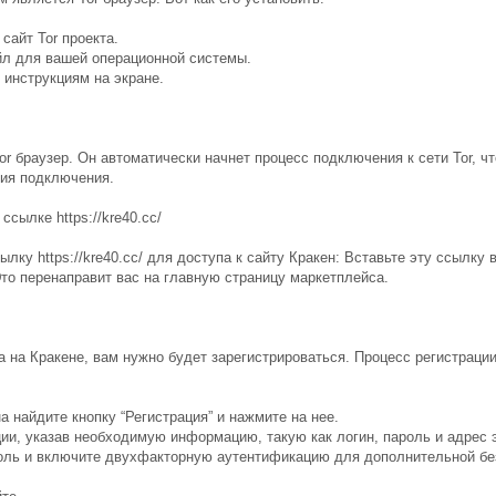
сайт Tor проекта.
л для вашей операционной системы.
 инструкциям на экране.
or браузер. Он автоматически начнет процесс подключения к сети Tor, ч
ия подключения.
ссылке https://kre40.cc/
лку https://kre40.cc/ для доступа к сайту Кракен: Вставьте эту ссылку 
Это перенаправит вас на главную страницу маркетплейса.
та на Кракене, вам нужно будет зарегистрироваться. Процесс регистрац
а найдите кнопку “Регистрация” и нажмите на нее.
ии, указав необходимую информацию, такую как логин, пароль и адрес 
оль и включите двухфакторную аутентификацию для дополнительной бе