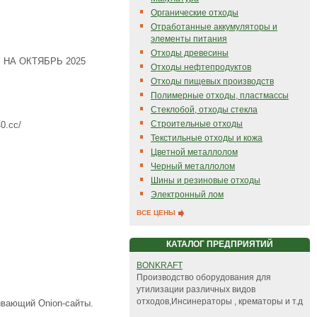
Органические отходы
Отработанные аккумуляторы и
элементы питания
Отходы древесины
 НА ОКТЯБРЬ 2025
Отходы нефтепродуктов
Отходы пищевых производств
Полимерные отходы, пластмассы
Стеклобой, отходы стекла
Строительные отходы
0.cc/
Текстильные отходы и кожа
Цветной металлолом
Черный металлолом
Шины и резиновые отходы
Электронный лом
ВСЕ ЦЕНЫ
КАТАЛОГ ПРЕДПРИЯТИЙ
BONKRAFT
Производство оборудования для
утилизации различных видов
отходов,Инсинераторы , крематоры и т.д
ивающий Onion-сайты.