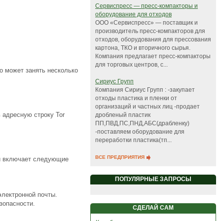
Сервиспресс — пресс-компакторы и
оборудование для отходов
ООО «Сервиспресс» — поставщик и
производитель пресс-компакторов для
отходов, оборудования для прессования
картона, ТКО и вторичного сырья.
Компания предлагает пресс-компакторы
для торговых центров, с...
то может занять несколько
Сириус Групп
Компания Сириус Групп : -закупает
отходы пластика и пленки от
организаций и частных лиц -продает
в адресную строку Tor
дробленый пластик
ПП,ПВД,ПС,ПНД,АБС(драбленку)
-поставляем оборудование для
переработки пластика(тп...
ВСЕ ПРЕДПРИЯТИЯ
ии включает следующие
ПОПУЛЯРНЫЕ ЗАПРОСЫ
электронной почты.
зопасности.
СДЕЛАЙ САМ