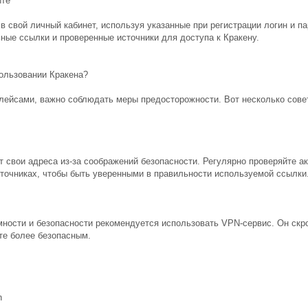
йте
в свой личный кабинет, используя указанные при регистрации логин и па
ные ссылки и проверенные источники для доступа к Кракену.
ользовании Кракена?
лейсами, важно соблюдать меры предосторожности. Вот несколько совет
т свои адреса из-за соображений безопасности. Регулярно проверяйте а
очниках, чтобы быть уверенными в правильности используемой ссылки
ности и безопасности рекомендуется использовать VPN-сервис. Он скро
те более безопасным.
n