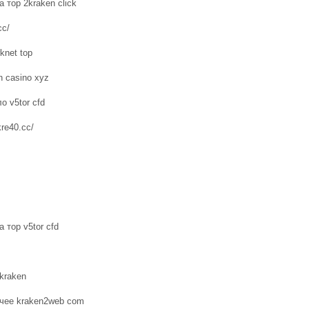
а тор 2kraken click
cc/
knet top
n casino xyz
о v5tor cfd
kre40.cc/
 тор v5tor cfd
kraken
очее kraken2web com