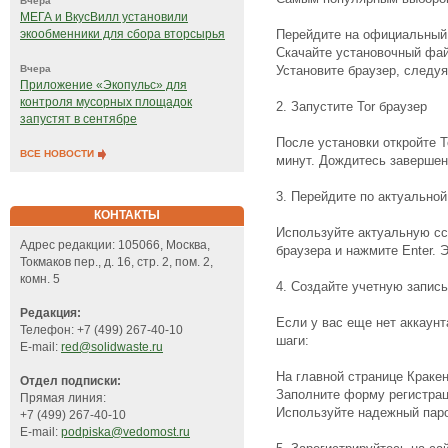
Вчера
МЕГА и ВкусВилл установили
Перейдите на oфициальный 
экообменники для сбора вторсырья
Скачайте установочный фай
Установите браузер, следуя
Вчера
Приложение «Экопульс» для
контроля мусорных площадок
2. Запустите Tor браузер
запустят в сентябре
После установки откройте T
ВСЕ НОВОСТИ
минут. Дождитесь завершен
3. Перейдите по актуальной 
КОНТАКТЫ
Используйте актуальную ссы
Адрес редакции: 105066, Москва,
браузера и нажмите Enter. 
Токмаков пер., д. 16, стр. 2, пом. 2,
комн. 5
4. Создайте учетную запись
Редакция:
Если у вас еще нет аккаун
Телефон: +7 (499) 267-40-10
шаги:
E-mail:
red@solidwaste.ru
На главной странице Кракен
Отдел подписки:
Заполните форму регистрац
Прямая линия:
Используйте надежный пар
+7 (499) 267-40-10
E-mail:
podpiska@vedomost.ru