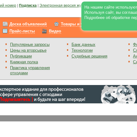
ий номер
|
Подписка
|
Электронная версия журнала
|
Отзывы
|
Реклама на по
На нашем сайте используют
Используя сайт, вы соглаш
Подробнее об обработке пе
Доска объявлений
Товары и услуги
Работа
Прайс-листы
Видео
Популярные запросы
Банк данных
Ф
Цены на вторсырье
Технологии
С
Публикации
Судебные решения
А
Книжная полка
С
Практика управления
отходами