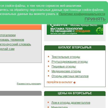
ртале
|
Реклама в журнале
|
ся cookie-файлы, в том числе сервисов веб-аналитики.
аетесь на обработку персональных данных при помощи cookie-файлов.
рсональных данных вы можете узнать в
Политике конфиденциальности
ПРИНЯТЬ
Презентации
отогалереи
ловарь терминов
нгло-русский словарь
КАТАЛОГ ВТОРСЫРЬЯ
делай сам
Текстильные отходы
Ртутьсодержащие отходы
Пищевые отходы
Медицинские отходы
Отходы цветных металлов
ПЕРЕЙТИ В КАТАЛОГ
Разместить рекламу
ЦЕНЫ НА ВТОРСЫРЬЕ
Лом и отходы драгметаллов
Макулатура