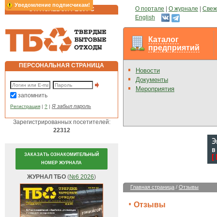
Уведомление подписчикам!
О портале
|
О журнале
|
Свеж
ОТРАСЛЕВОЙ РЕСУРС
English
Каталог
предприятий
ПЕРСОНАЛЬНАЯ СТРАНИЦА
Новости
Документы
Мероприятия
запомнить
Я забыл пароль
Регистрация
|
?
|
Зарегистрированных посетителей:
22312
ЗАКАЗАТЬ ОЗНАКОМИТЕЛЬНЫЙ
НОМЕР ЖУРНАЛА
ЖУРНАЛ ТБО
(
№6 2026
)
Главная страница
/
Отзывы
Отзывы