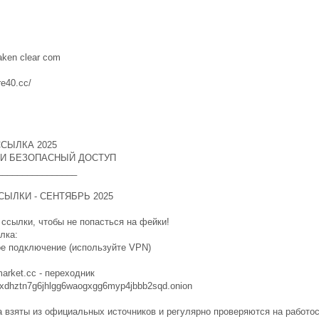
ken clear com
re40.cc/
СЫЛКА 2025
И БЕЗОПАСНЫЙ ДОСТУП
________________
ЫЛКИ - СЕНТЯБРЬ 2025
сылки, чтобы не попасться на фейки!
лка:
ьное подключение (используйте VPN)
market.cc - переходник
ujxdhztn7g6jhlgg6waogxgg6myp4jbbb2sqd.onion
 взяты из официальных источников и регулярно проверяются на работос