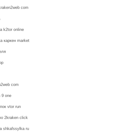
 kraken2web com
а
 k2tor online
ка каркен market
еля
op
en2web com
 9 one
ок vtor run
о 2kraken click
а shkafssylka ru