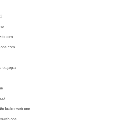
11
one
web com
 one com
 площадка
ne
.cc/
йн krakenweb one
enweb one