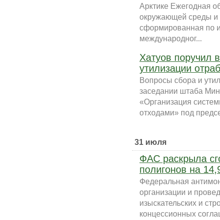
Арктике Ежегодная о
окружающей среды и 
сформированная по и
международног...
Хатуов поручил 
утилизации отра
Вопросы сбора и ути
заседании штаба Мин
«Организация систе
отходами» под предсе
31 июля
ФАС раскрыла сг
полигонов на 14,
Федеральная антимон
организации и прове
изыскательских и стр
концессионных соглаш