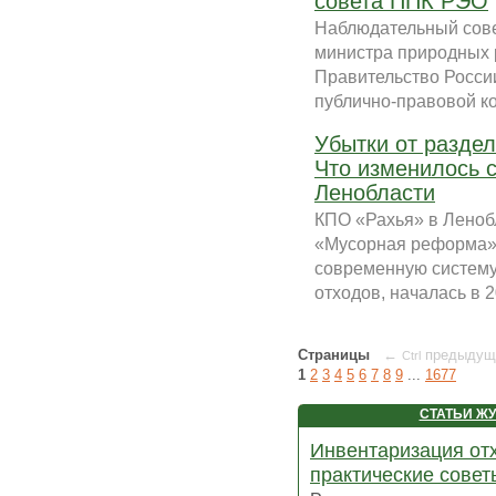
совета ППК РЭО
Наблюдательный сове
министра природных 
Правительство Росси
публично-правовой ко
Убытки от разде
Что изменилось 
Ленобласти
КПО «Рахья» в Ленобл
«Мусорная реформа» 
современную систему
отходов, началась в 2
Страницы
←
предыдущ
Ctrl
1
2
3
4
5
6
7
8
9
...
1677
СТАТЬИ Ж
Инвентаризация от
практические совет