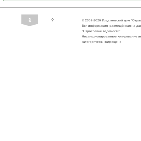
© 2007-2026 Издательский дом "Отра
Вся информация, размещённая на да
"Отраслевые ведомости".
Несанкционированное копирование ин
категорически запрещено