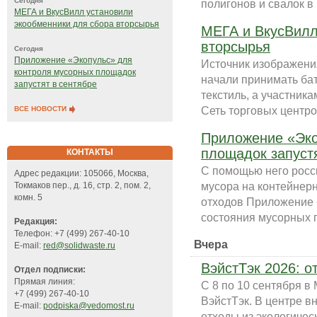
Сегодня
полигонов и свалок в
МЕГА и ВкусВилл установили
экообменники для сбора вторсырья
МЕГА и ВкусВилл
вторсырья
Сегодня
Приложение «Экопульс» для
Источник изображени
контроля мусорных площадок
начали принимать ба
запустят в сентябре
текстиль, а участник
Сеть торговых центро
ВСЕ НОВОСТИ
Приложение «Эко
площадок запустя
КОНТАКТЫ
С помощью него росс
Адрес редакции: 105066, Москва,
мусора на контейнер
Токмаков пер., д. 16, стр. 2, пом. 2,
комн. 5
отходов Приложение «
состояния мусорных п
Редакция:
Телефон: +7 (499) 267-40-10
Вчера
E-mail:
red@solidwaste.ru
ВэйстТэк 2026: о
Отдел подписки:
Прямая линия:
С 8 по 10 сентября 
+7 (499) 267-40-10
ВэйстТэк. В центре в
E-mail:
podpiska@vedomost.ru
отходы из экологичес