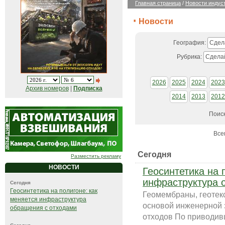
Главная страница
/
Новости индус
Новости
География:
Сдел
Рубрика:
Сдела
2026
2025
2024
2023
Архив номеров
|
Подписка
2014
2013
2012
Поис
Все
Сегодня
Разместить рекламу
НОВОСТИ
Геосинтетика на 
инфраструктура 
Сегодня
Геосинтетика на полигоне: как
Геомембраны, геотек
меняется инфраструктура
основой инженерной
обращения с отходами
отходов По приводив