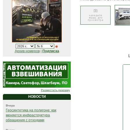
Архив номеров
|
Подписка
Разместить рекламу
НОВОСТИ
Вчера
Геосинтетика на полигоне: как
меняется инфраструктура
обращения с отходами