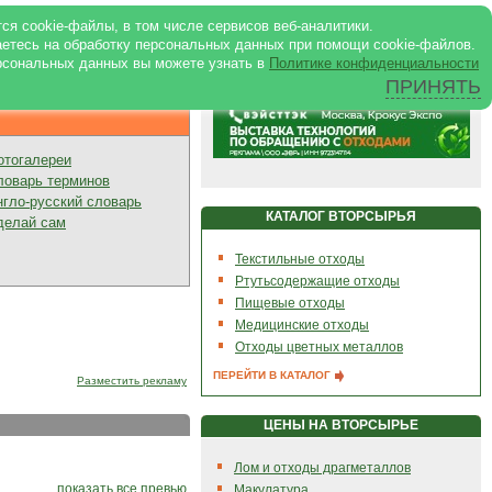
ртале
|
Реклама в журнале
|
ся cookie-файлы, в том числе сервисов веб-аналитики.
аетесь на обработку персональных данных при помощи cookie-файлов.
рсональных данных вы можете узнать в
Политике конфиденциальности
ПРИНЯТЬ
Презентации
отогалереи
ловарь терминов
нгло-русский словарь
КАТАЛОГ ВТОРСЫРЬЯ
делай сам
Текстильные отходы
Ртутьсодержащие отходы
Пищевые отходы
Медицинские отходы
Отходы цветных металлов
ПЕРЕЙТИ В КАТАЛОГ
Разместить рекламу
ЦЕНЫ НА ВТОРСЫРЬЕ
Лом и отходы драгметаллов
показать все превью
Макулатура