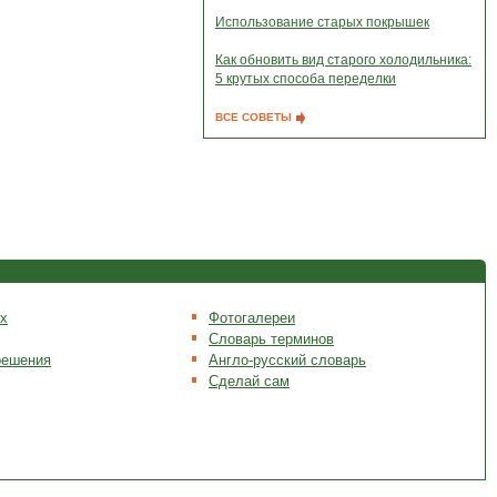
Использование старых покрышек
Как обновить вид старого холодильника:
5 крутых способа переделки
ВСЕ СОВЕТЫ
х
Фотогалереи
Словарь терминов
решения
Англо-русский словарь
Сделай сам