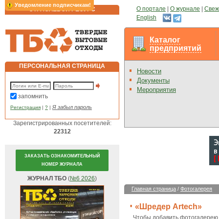
Уведомление подписчикам!
О портале
|
О журнале
|
Свеж
ОТРАСЛЕВОЙ РЕСУРС
English
Каталог
предприятий
ПЕРСОНАЛЬНАЯ СТРАНИЦА
Новости
Документы
Мероприятия
запомнить
Я забыл пароль
Регистрация
|
?
|
Зарегистрированных посетителей:
22312
ЗАКАЗАТЬ ОЗНАКОМИТЕЛЬНЫЙ
НОМЕР ЖУРНАЛА
ЖУРНАЛ ТБО
(
№6 2026
)
Главная страница
/
Фотогалерея
«Шредер Artech»
Чтобы добавить фотогалерею