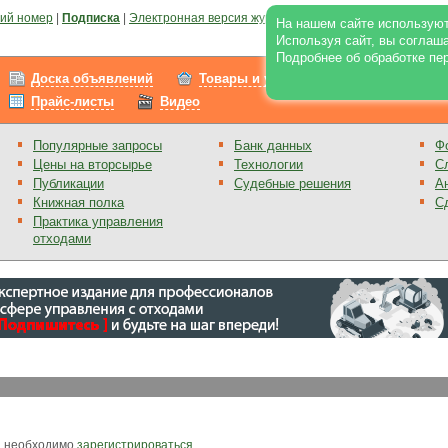
ий номер
|
Подписка
|
Электронная версия журнала
|
Отзывы
|
Реклама на по
На нашем сайте используют
Используя сайт, вы соглаш
Подробнее об обработке пе
Доска объявлений
Товары и услуги
Работа
Прайс-листы
Видео
Популярные запросы
Банк данных
Ф
Цены на вторсырье
Технологии
С
Публикации
Судебные решения
А
Книжная полка
С
Практика управления
отходами
, необходимо
зарегистрироваться