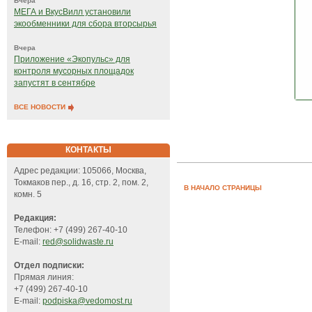
Вчера
МЕГА и ВкусВилл установили
экообменники для сбора вторсырья
Вчера
Приложение «Экопульс» для
контроля мусорных площадок
запустят в сентябре
ВСЕ НОВОСТИ
КОНТАКТЫ
Адрес редакции: 105066, Москва,
Токмаков пер., д. 16, стр. 2, пом. 2,
В НАЧАЛО СТРАНИЦЫ
комн. 5
Редакция:
Телефон: +7 (499) 267-40-10
E-mail:
red@solidwaste.ru
Отдел подписки:
Прямая линия:
+7 (499) 267-40-10
E-mail:
podpiska@vedomost.ru