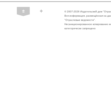
© 2007-2026 Издательский дом "Отра
Вся информация, размещённая на да
"Отраслевые ведомости".
Несанкционированное копирование ин
категорически запрещено