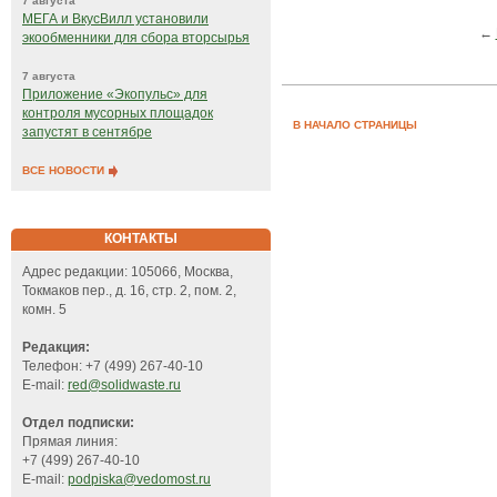
7 августа
МЕГА и ВкусВилл установили
←
экообменники для сбора вторсырья
7 августа
Приложение «Экопульс» для
контроля мусорных площадок
В НАЧАЛО СТРАНИЦЫ
запустят в сентябре
ВСЕ НОВОСТИ
КОНТАКТЫ
Адрес редакции: 105066, Москва,
Токмаков пер., д. 16, стр. 2, пом. 2,
комн. 5
Редакция:
Телефон: +7 (499) 267-40-10
E-mail:
red@solidwaste.ru
Отдел подписки:
Прямая линия:
+7 (499) 267-40-10
E-mail:
podpiska@vedomost.ru