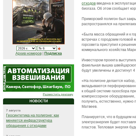
отходов
введена в эксплуатаци
биогаза. Об этом сообщает к
Приморский полигон был закры
распространялся на прилегаю
«Была масса обращений и к го
встречах с городским головой
горсовета приступил к решени
коммунального хозяйства Мари
Архив номеров
|
Подписка
Инвестором проекта выступила
факельная вышка швейцарского
будут увеличены и достигнут 4 
«На полигоне делается набор,
вкладываются перфорированные
к общей системе газосбора при
Разместить рекламу
компрессорное оборудование, 
НОВОСТИ
получить, естественно, нужно
Матвеев.
7 августа
Геосинтетика на полигоне: как
Планируется, что в будущем н
меняется инфраструктура
электроэнергия будет поставл
обращения с отходами
пластов. Тепловая энергия бу