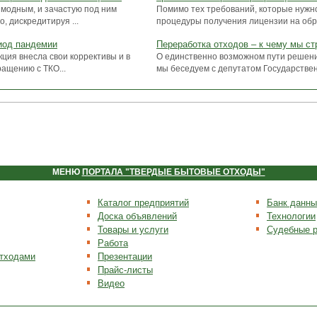
 модным, и зачастую под ним
Помимо тех требований, которые нужн
, дискредитируя ...
процедуры получения лицензии на обр
риод пандемии
Переработка отходов – к чему мы с
ция внесла свои коррективы и в
О единственно возможном пути решен
ащению с ТКО...
мы беседуем с депутатом Государствен
МЕНЮ
ПОРТАЛА "ТВЕРДЫЕ БЫТОВЫЕ ОТХОДЫ"
Каталог предприятий
Банк данны
Доска объявлений
Технологии
Товары и услуги
Судебные 
Работа
отходами
Презентации
Прайс-листы
Видео