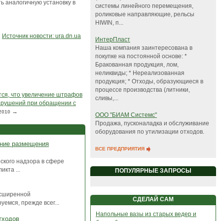
ь аналогичную установку в
системы линейного перемещения,
роликовые направляющие, рельсы
HIWIN, п...
Источник новости: ura.dn.ua
ИнтерПласт
Наша компания заинтересована в
покупке на постоянной основе: *
Бракованная продукция, лом,
неликвиды; * Нереализованная
продукция; * Отходы, образующиеся в
процессе производства (литники,
ся, что увеличение штрафов
сливы,...
арушений при обращении с
→
2010
ООО "БИАМ Системс"
Продажа, пусконаладка и обслуживание
оборудования по утилизации отходов.
ание размещения
ВСЕ ПРЕДПРИЯТИЯ
ского надзора в сфере
кта ...
ПОПУЛЯРНЫЕ ЗАПРОСЫ
асширенной
СДЕЛАЙ САМ
уемся, прежде всег...
Напольные вазы из старых ведер и
тходов