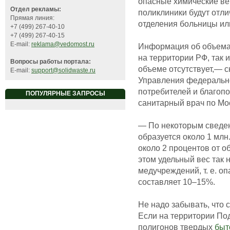
опасные химические ве
Отдел рекламы:
поликлиники будут отл
Прямая линия:
отделения больницы ил
+7 (499) 267-40-10
+7 (499) 267-40-15
E-mail:
reklama@vedomost.ru
Информация об объемах
на территории РФ, так 
Вопросы работы портала:
объеме отсутствует,— с
E-mail:
support@solidwaste.ru
Управления федерально
потребителей и благоп
ПОПУЛЯРНЫЕ ЗАПРОСЫ
санитарный врач по Мо
— По некоторым сведен
образуется около 1 млн
около 2 процентов от о
этом удельный вес так
медучреждений, т. е. о
составляет 10–15%.
Не надо забывать, что
Если на территории По
полигонов твердых
быт