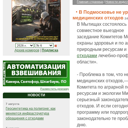
Главная страница
/
Новости индус
В Подмосковье не у
медицинских отходов
24
В Мытищах состоялось
совместное выездное
заседание Комитетов М
охраны здоровья и по 
природным ресурсам и 
Архив номеров
|
Подписка
отходами
лечебно-проф
области».
- Проблема в том, что 
медицинских отходов,—
Комитета по аграрной 
Разместить рекламу
ресурсам и экологии 
НОВОСТИ
серьезный законодате
7 августа
отходов. И если сегодн
Геосинтетика на полигоне: как
программу или подпрог
меняется инфраструктура
законодательно те про
обращения с отходами
дню.