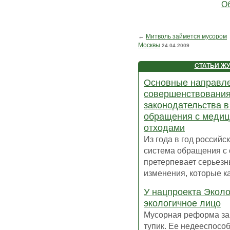
Об
←
Митволь займется мусором
Москвы
24.04.2009
СТАТЬИ Ж
Основные направл
совершенствовани
законодательства 
обращения с медиц
отходами
Из года в год российс
система обращения с
претерпевает серьез
изменения, которые ка
У нацпроекта Эколо
экологичное лицо
Мусорная реформа за
тупик. Ее недееспосо