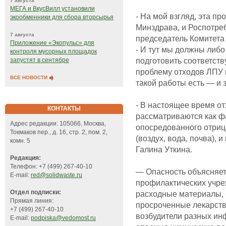
7 августа
МЕГА и ВкусВилл установили
- На мой взгляд, эта п
экообменники для сбора вторсырья
Минздрава, и Роспотре
7 августа
председатель Комитета
Приложение «Экопульс» для
- И тут мы должны либо
контроля мусорных площадок
подготовить соответст
запустят в сентябре
проблему отходов ЛПУ 
ВСЕ НОВОСТИ
такой работы есть — и з
- В настоящее время о
КОНТАКТЫ
рассматриваются как фа
Адрес редакции: 105066, Москва,
опосредованного отриц
Токмаков пер., д. 16, стр. 2, пом. 2,
(воздух, вода, почва), 
комн. 5
Галина Уткина.
Редакция:
Телефон: +7 (499) 267-40-10
— Опасность объясняетс
E-mail:
red@solidwaste.ru
профилактических учре
Отдел подписки:
расходные материалы,
Прямая линия:
просроченные лекарств
+7 (499) 267-40-10
возбудители разных ин
E-mail:
podpiska@vedomost.ru