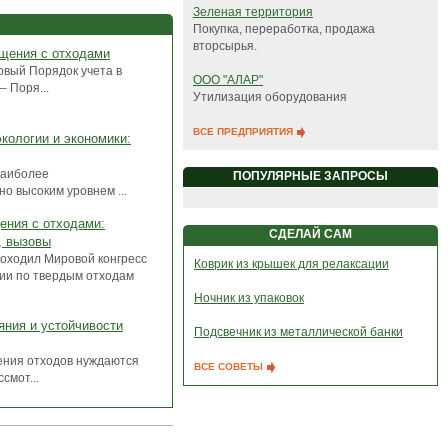
Зеленая территория
Покупка, переработка, продажа
вторсырья.
ащения с отходами
овый Порядок учета в
ООО "АЛАР"
 Поря...
Утилизация оборудования
ВСЕ ПРЕДПРИЯТИЯ
кологии и экономики:
наиболее
ПОПУЛЯРНЫЕ ЗАПРОСЫ
о высоким уровнем ...
ения с отходами:
СДЕЛАЙ САМ
, вызовы
проходил Мировой конгресс
Коврик из крышек для релаксации
ии по твердым отходам
Ночник из упаковок
яния и устойчивости
Подсвечник из металлической банки
ения отходов нуждаются
ВСЕ СОВЕТЫ
смот...