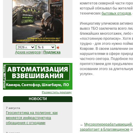
комитетов северной части гор
который обязывал бы жителей 
технических
бытовых отходов
,
Инициативу уличкомов активн
вывоз ТБО заключила всего ли
ближайших многоэтажек, либо
«постоянную прописку». Хотя 
трудно - для этого нужно пой
Коврове. В своем заявлении о
Архив номеров
|
Подписка
нарушителями в сфере природо
частного сектора. Подобное п
препятствием для предъявлени
основании этого за длительну
услуги».
Разместить рекламу
НОВОСТИ
7 августа
Геосинтетика на полигоне: как
меняется инфраструктура
обращения с отходами
←
Мусороперерабатывающий з
заработает в Благовещенске
2