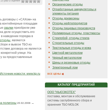
15 раз и оценен
Органические отходы
Отработанные аккумуляторы и
элементы питания
Отходы древесины
ь договоры с «САХом» на
Отходы нефтепродуктов
а контейнерные площадки
ные
свалки
приобрели уже
Отходы пищевых производств
на деле осуществить его
Полимерные отходы, пластмассы
 в наведении порядка в
Стеклобой, отходы стекла
 отходы
, являются
Строительные отходы
сборе и вывозе ТБО из
Текстильные отходы и кожа
утствие договора не является
Цветной металлолом
 конкретной улице. На
ату за предоставленные
Черный металлолом
Шины и резиновые отходы
Электронный лом
Источник новости: www.kp.ru
ВСЕ ЦЕНЫ
КАТАЛОГ ПРЕДПРИЯТИЙ
ООО "НЬЮЭКОТЕХ"
поставка, монтаж и обслуживание
системы заглубленного сбора и
на полигоны
→
20.02.2008
хранения ТБО MOLOK