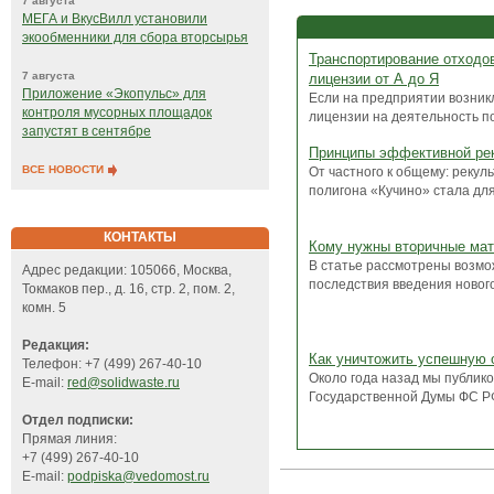
7 августа
МЕГА и ВкусВилл установили
экообменники для сбора вторсырья
Транспортирование отходов
7 августа
лицензии от А до Я
Приложение «Экопульс» для
Если на предприятии возник
контроля мусорных площадок
лицензии на деятельность по
запустят в сентябре
Принципы эффективной ре
ВСЕ НОВОСТИ
От частного к общему: рекул
полигона «Кучино» стала для 
КОНТАКТЫ
Кому нужны вторичные ма
В статье рассмотрены возм
Адрес редакции: 105066, Москва,
последствия введения нового
Токмаков пер., д. 16, стр. 2, пом. 2,
комн. 5
Редакция:
Как уничтожить успешную 
Телефон: +7 (499) 267-40-10
Около года назад мы публик
E-mail:
red@solidwaste.ru
Государственной Думы ФС РФ 
Отдел подписки:
Прямая линия:
+7 (499) 267-40-10
E-mail:
podpiska@vedomost.ru