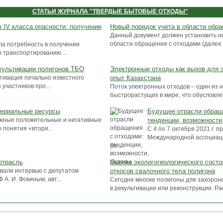
СТАТЬИ ЖУРНАЛА "ТВЕРДЫЕ БЫТОВЫЕ ОТХОДЫ"
 IV класса опасности: получение
Новый порядок учета в области обр
Данный документ должен установить н
области обращения с отходами (далее –
ла потребность в получении
 транспортированию ...
культивации полигонов ТБО
Электронные отходы как вызов для э
ьтивация печально известного
опыт Казахстана
участников про...
Поток электронных отходов – один из 
быстрорастущих в мире, что обусловлен
териальные ресурсы
Будущее отрасли обращ
ожные положительные и негативные
тенденции, возможности
 понятия «втори...
C 4 по 7 октября 2021 г. 
Международной ассоциац
(In...
отрасль
Оценка экологогеологического состо
овали интервью с депутатом
откосов свалочного тела полигона
А. И. Фокиным, авт...
Сегодня многие полигоны для захорон
в рекультивации или реконструкции. Рас