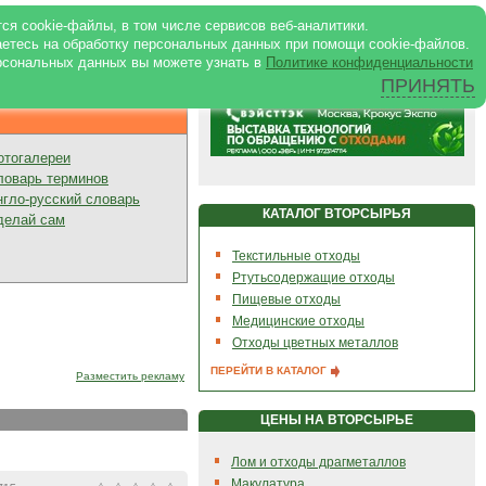
ртале
|
Реклама в журнале
|
ся cookie-файлы, в том числе сервисов веб-аналитики.
аетесь на обработку персональных данных при помощи cookie-файлов.
рсональных данных вы можете узнать в
Политике конфиденциальности
ПРИНЯТЬ
Презентации
отогалереи
ловарь терминов
нгло-русский словарь
КАТАЛОГ ВТОРСЫРЬЯ
делай сам
Текстильные отходы
Ртутьсодержащие отходы
Пищевые отходы
Медицинские отходы
Отходы цветных металлов
ПЕРЕЙТИ В КАТАЛОГ
Разместить рекламу
ЦЕНЫ НА ВТОРСЫРЬЕ
Лом и отходы драгметаллов
Макулатура