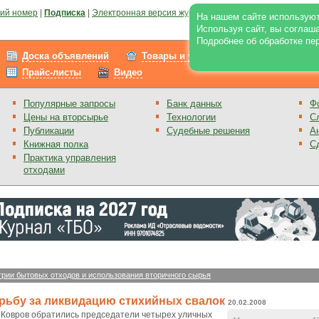
ий номер
|
Подписка
|
Электронная версия журнала
|
Отзывы
|
Реклама на по
На нашем сайте используют
Используя сайт, вы соглаш
Подробнее об обработке пе
Доска объявлений
Товары и услуги
Работа
Прайс-листы
Видео
Популярные запросы
Банк данных
Ф
Цены на вторсырье
Технологии
С
Публикации
Судебные решения
А
Книжная полка
С
Практика управления
отходами
трии бытовых отходов и использования вторичного сырья
орьбу за ликвидацию стихийных свалок
20.02.2008
. Ковров обратились председатели четырех уличных