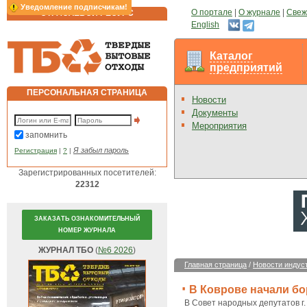
Уведомление подписчикам!
О портале
|
О журнале
|
Свеж
ОТРАСЛЕВОЙ РЕСУРС
English
Каталог
предприятий
ПЕРСОНАЛЬНАЯ СТРАНИЦА
Новости
Документы
Мероприятия
запомнить
Я забыл пароль
Регистрация
|
?
|
Зарегистрированных посетителей:
22312
ЗАКАЗАТЬ ОЗНАКОМИТЕЛЬНЫЙ
НОМЕР ЖУРНАЛА
ЖУРНАЛ ТБО
(
№6 2026
)
Главная страница
/
Новости индус
В Коврове начали б
В Совет народных депутатов г