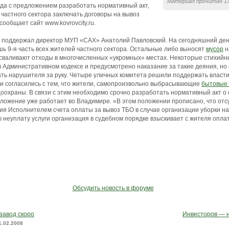
Материал прочитан 17
ода с предложением разработать нормативный акт,
частного сектора заключать договоры на вывоз
 сообщает сайт www.kovrovcity.ru.
о поддержал директор МУП «САХ» Анатолий Павловский. На сегодняшний ден
шь 9-я часть всех жителей частного сектора. Остальные либо выносят
мусор
н
 сваливают отходы в многочисленных «укромных» местах. Некоторые стихий
в Административном кодексе и предусмотрено наказание за такие деяния, но 
мать нарушителя за руку. Четыре уличных комитета решили поддержать власти
ни согласились с тем, что жители, самопроизвольно выбрасывающие
бытовые
охраны. В связи с этим необходимо срочно разработать нормативный акт о 
оложение уже работает во Владимире. «В этом положении прописано, что отс
я Исполнителем счета оплаты за вывоз ТБО в случае организации уборки на
ю неуплату услуги организация в судебном порядке взыскивает с жителя опл
Обсудить новость в форуме
авод скоро
Инвесторов — 
1.02.2008