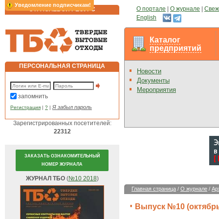
Уведомление подписчикам!
О портале
|
О журнале
|
Свеж
ОТРАСЛЕВОЙ РЕСУРС
English
Каталог
предприятий
ПЕРСОНАЛЬНАЯ СТРАНИЦА
Новости
Документы
Мероприятия
запомнить
Я забыл пароль
Регистрация
|
?
|
Зарегистрированных посетителей:
22312
ЗАКАЗАТЬ ОЗНАКОМИТЕЛЬНЫЙ
НОМЕР ЖУРНАЛА
ЖУРНАЛ ТБО
(
№10 2018
)
Главная страница
/
О журнале
/
Ар
Выпуск №10 (октябрь)