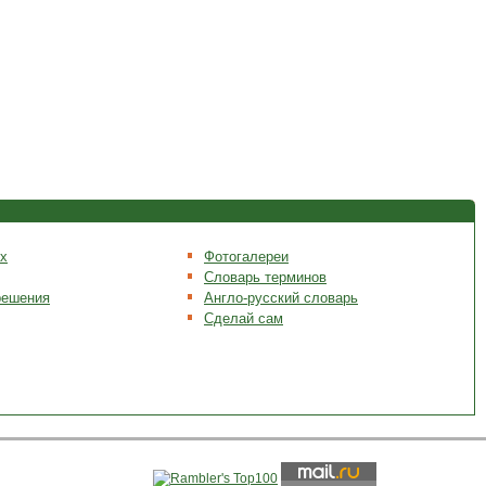
х
Фотогалереи
Словарь терминов
решения
Англо-русский словарь
Сделай сам