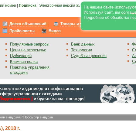
ий номер
|
Подписка
|
Электронная версия журнала
|
Отзывы
|
Реклама на по
На нашем сайте используют
Используя сайт, вы соглаш
Подробнее об обработке пе
Доска объявлений
Товары и услуги
Работа
Прайс-листы
Видео
Популярные запросы
Банк данных
Ф
Цены на вторсырье
Технологии
С
Публикации
Судебные решения
А
Книжная полка
С
Практика управления
отходами
хив выпусков
/
Просмотр выпуска
, 2018 г.