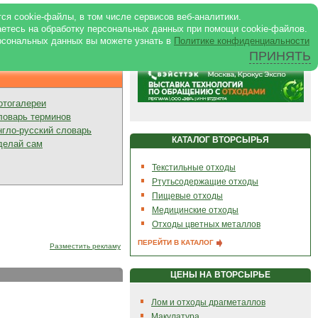
ртале
|
Реклама в журнале
|
ся cookie-файлы, в том числе сервисов веб-аналитики.
аетесь на обработку персональных данных при помощи cookie-файлов.
рсональных данных вы можете узнать в
Политике конфиденциальности
ПРИНЯТЬ
Презентации
отогалереи
ловарь терминов
нгло-русский словарь
КАТАЛОГ ВТОРСЫРЬЯ
делай сам
Текстильные отходы
Ртутьсодержащие отходы
Пищевые отходы
Медицинские отходы
Отходы цветных металлов
ПЕРЕЙТИ В КАТАЛОГ
Разместить рекламу
ЦЕНЫ НА ВТОРСЫРЬЕ
Лом и отходы драгметаллов
Макулатура