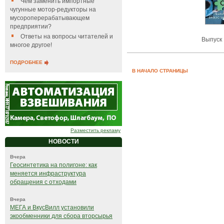
Чем заменить импортные
чугунные мотор-редукторы на
мусороперерабатывающем
предприятии?
Ответы на вопросы читателей и
Выпуск 
многое другое!
ПОДРОБНЕЕ
В НАЧАЛО СТРАНИЦЫ
Разместить рекламу
НОВОСТИ
Вчера
Геосинтетика на полигоне: как
меняется инфраструктура
обращения с отходами
Вчера
МЕГА и ВкусВилл установили
экообменники для сбора вторсырья