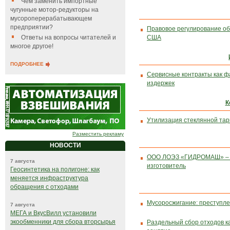
Чем заменить импортные
чугунные мотор-редукторы на
мусороперерабатывающем
предприятии?
Правовое регулирование об
Ответы на вопросы читателей и
США
многое другое!
ПОДРОБНЕЕ
Сервисные контракты как ф
издержек
К
Утилизация стеклянной тар
Разместить рекламу
НОВОСТИ
ООО ЛОЭЗ «ГИДРОМАШ» – 
7 августа
изготовитель
Геосинтетика на полигоне: как
меняется инфраструктура
обращения с отходами
Мусоросжигание: преступле
7 августа
МЕГА и ВкусВилл установили
экообменники для сбора вторсырья
Раздельный сбор отходов к