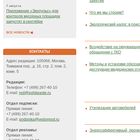
занятие
7 августа
Приложение «Экопульс» для
Что же мы строим?
контроля мусорных площадок
запустят в сентябре
Экологический налог: в пои
ВСЕ НОВОСТИ
Воздействие на окружающу
КОНТАКТЫ
обращении с ТКО
Адрес редакции: 105066, Москва,
Методы и установки обезза
Токмаков пер., д. 16, стр. 2, пом. 2,
деструкции медицинских от
комн. 5
Редакция:
Телефон: +7 (499) 267-40-10
E-mail:
red@solidwaste.ru
Отдел подписки:
Утилизация автомобилей
Прямая линия:
+7 (499) 267-40-10
E-mail:
podpiska@vedomost.ru
Отдел рекламы:
Энергоэффективный, прочн
Прямая линия: