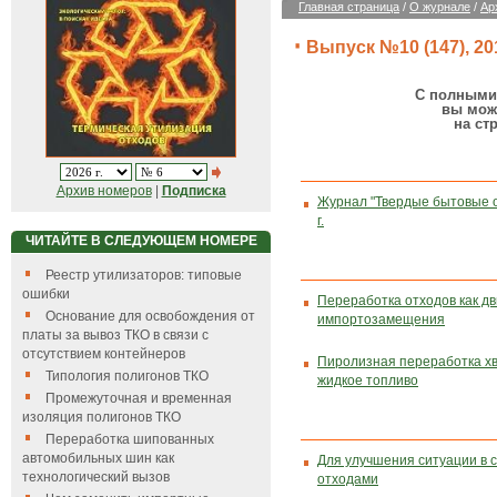
Главная страница
/
О журнале
/
Ар
Выпуск №10 (147), 201
С полными 
вы мож
на ст
Архив номеров
|
Подписка
Журнал "Твердые бытовые 
г.
ЧИТАЙТЕ В СЛЕДУЮЩЕМ НОМЕРЕ
Реестр утилизаторов: типовые
ошибки
Переработка отходов как д
Основание для освобождения от
импортозамещения
платы за вывоз ТКО в связи с
отсутствием контейнеров
Пиролизная переработка хв
Типология полигонов ТКО
жидкое топливо
Промежуточная и временная
изоляция полигонов ТКО
Переработка шипованных
автомобильных шин как
Для улучшения ситуации в 
технологический вызов
отходами