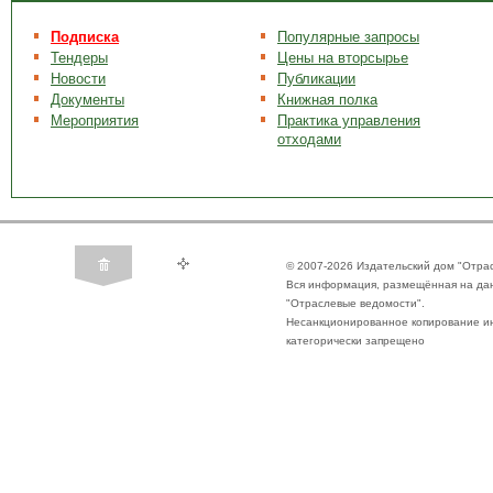
Подписка
Популярные запросы
Тендеры
Цены на вторсырье
Новости
Публикации
Документы
Книжная полка
Мероприятия
Практика управления
отходами
© 2007-2026 Издательский дом "Отра
Вся информация, размещённая на да
"Отраслевые ведомости".
Несанкционированное копирование ин
категорически запрещено