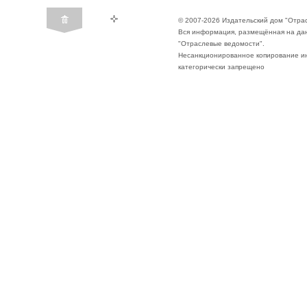
© 2007-2026 Издательский дом "Отра
Вся информация, размещённая на да
"Отраслевые ведомости".
Несанкционированное копирование ин
категорически запрещено