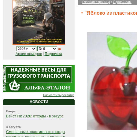
Главная страница
/
Сделай сам
"Яблоко из пластико
Архив номеров
|
Подписка
Разместить рекламу
НОВОСТИ
Вчера
ВэйстТэк 2026: отходы - в ресурс
4 августа
Смешанные пластиковые отходы