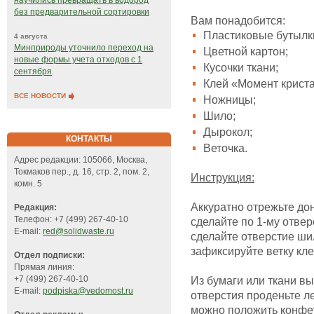
научились превращать в водород
без предварительной сортировки
Вам понадобится:
Пластиковые бутылки
4 августа
Минприроды уточнило переход на
Цветной картон;
новые формы учета отходов с 1
Кусочки ткани;
сентября
Клей «Момент криста
ВСЕ НОВОСТИ
Ножницы;
Шило;
Дырокол;
КОНТАКТЫ
Веточка.
Адрес редакции: 105066, Москва,
Токмаков пер., д. 16, стр. 2, пом. 2,
Инструкция:
комн. 5
Аккуратно отрежьте до
Редакция:
Телефон: +7 (499) 267-40-10
сделайте по 1-му отвер
E-mail:
red@solidwaste.ru
сделайте отверстие шил
зафиксируйте ветку кле
Отдел подписки:
Прямая линия:
+7 (499) 267-40-10
Из бумаги или ткани вы
E-mail:
podpiska@vedomost.ru
отверстия проденьте ле
можно положить конфет