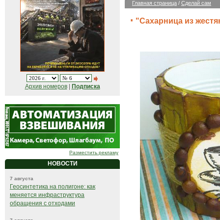
Главная страница
/
Сделай сам
"Сахарница из жестя
Архив номеров
|
Подписка
Разместить рекламу
НОВОСТИ
7 августа
Геосинтетика на полигоне: как
меняется инфраструктура
обращения с отходами