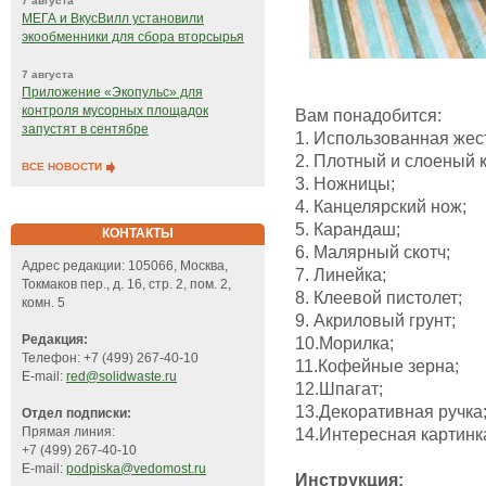
7 августа
МЕГА и ВкусВилл установили
экообменники для сбора вторсырья
7 августа
Приложение «Экопульс» для
контроля мусорных площадок
Вам понадобится:
запустят в сентябре
1. Использованная жес
2. Плотный и слоеный к
ВСЕ НОВОСТИ
3. Ножницы;
4. Канцелярский нож;
5. Карандаш;
КОНТАКТЫ
6. Малярный скотч;
Адрес редакции: 105066, Москва,
7. Линейка;
Токмаков пер., д. 16, стр. 2, пом. 2,
8. Клеевой пистолет;
комн. 5
9. Акриловый грунт;
Редакция:
10.Морилка;
Телефон: +7 (499) 267-40-10
11.Кофейные зерна;
E-mail:
red@solidwaste.ru
12.Шпагат;
13.Декоративная ручка
Отдел подписки:
Прямая линия:
14.Интересная картинк
+7 (499) 267-40-10
E-mail:
podpiska@vedomost.ru
Инструкция: