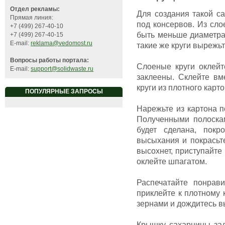
Отдел рекламы:
Для создания такой с
Прямая линия:
под консервов. Из сло
+7 (499) 267-40-10
быть меньше диаметра 
+7 (499) 267-40-15
E-mail:
reklama@vedomost.ru
такие же круги вырежьт
Вопросы работы портала:
Слоеные круги оклейт
E-mail:
support@solidwaste.ru
заклеены. Склейте вм
круги из плотного карто
ПОПУЛЯРНЫЕ ЗАПРОСЫ
Нарежьте из картона п
Полученными полоскам
будет сделана, покр
высыхания и покрасьте
высохнет, приступайте
оклейте шпагатом.
Распечатайте понрав
приклейте к плотному 
зернами и дождитесь в
Крышку сахарницы зад