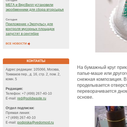
Сегодня
МЕГА и ВкусВилл установили
экообменники для сбора вторсырья
Сегодня
Приложение «Экопульс» для
контроля мусорных площадок
запустят в сентябре
ВСЕ НОВОСТИ
КОНТАКТЫ
На бумажный круг при
Адрес редакции: 105066, Москва,
папье-маше или другог
Токмаков пер., д. 16, стр. 2, пом. 2,
снежная композиция. В
комн. 5
проделывается отверсти
Редакция:
переворачивается дном
Телефон: +7 (499) 267-40-10
основе.
E-mail:
red@solidwaste.ru
Отдел подписки:
Прямая линия:
+7 (499) 267-40-10
E-mail:
podpiska@vedomost.ru