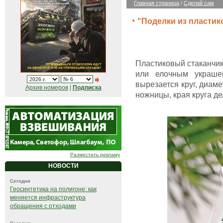
Главная страница
/
Сделай сам
"Поделки из пластик
Пластиковый стаканчик
или елочным украше
вырезается круг, диам
Архив номеров
|
Подписка
ножницы, края круга д
Разместить рекламу
НОВОСТИ
Сегодня
Геосинтетика на полигоне: как
меняется инфраструктура
обращения с отходами