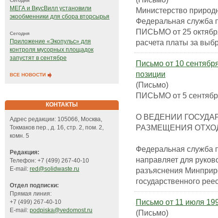
Сегодня
МЕГА и ВкусВилл установили
Министерство природн
экообменники для сбора вторсырья
Федеральная служба п
ПИСЬМО от 25 октября
Сегодня
расчета платы за выб
Приложение «Экопульс» для
контроля мусорных площадок
запустят в сентябре
Письмо от 10 сентября
позиции
ВСЕ НОВОСТИ
(Письмо)
ПИСЬМО от 5 сентября
КОНТАКТЫ
О ВЕДЕНИИ ГОСУДА
Адрес редакции: 105066, Москва,
РАЗМЕЩЕНИЯ ОТХО
Токмаков пер., д. 16, стр. 2, пом. 2,
комн. 5
Федеральная служба п
Редакция:
направляет для руков
Телефон: +7 (499) 267-40-10
E-mail:
red@solidwaste.ru
разъяснения Минприр
государственного рее
Отдел подписки:
Прямая линия:
Письмо от 11 июля 199
+7 (499) 267-40-10
E-mail:
podpiska@vedomost.ru
(Письмо)