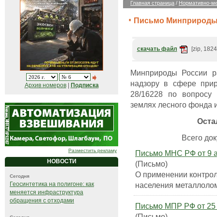
Главная страница
/
Нормативно-ме
Письмо Минприроды Р
скачать файл
[zip, 1824
Минприроды России р
надзору в сфере прир
Архив номеров
|
Подписка
28/16228 по вопросу
землях лесного фонда и
Оста
Всего док
Разместить рекламу
Письмо МНС РФ от 9 ап
НОВОСТИ
(Письмо)
О применении контрол
Сегодня
населения металлоло
Геосинтетика на полигоне: как
меняется инфраструктура
обращения с отходами
Письмо МПР РФ от 25 о
(Письмо)