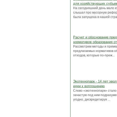
для хозяйствующих субъек
На сегодняшний день мало к
слышал про мусорную рефор
была запущена в нашей стран
Расчет и обоснование пре
нормативов образования о
Рассмотрим методы и приме
предлагаемых нормативов о
отходов, которые по-преж...
Экотехнопарк - 14 лет эво
идеи к воплощению
Слово «экотехнопарк» стало
зачастую под ним подразуме
угодно, дискредитируя ...