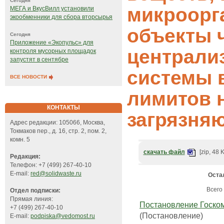
Сегодня
микроорг
МЕГА и ВкусВилл установили
экообменники для сбора вторсырья
объекты 
Сегодня
Приложение «Экопульс» для
централи
контроля мусорных площадок
запустят в сентябре
системы 
ВСЕ НОВОСТИ
лимитов 
КОНТАКТЫ
загрязня
Адрес редакции: 105066, Москва,
Токмаков пер., д. 16, стр. 2, пом. 2,
комн. 5
скачать файл
[zip, 48 
Редакция:
Телефон: +7 (499) 267-40-10
E-mail:
red@solidwaste.ru
Оста
Всего 
Отдел подписки:
Прямая линия:
Постановление Госкомс
+7 (499) 267-40-10
(Постановление)
E-mail:
podpiska@vedomost.ru