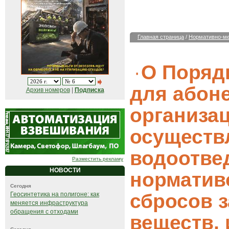
Главная страница
/
Нормативно-ме
О Поряд
для абон
Архив номеров
|
Подписка
организац
осущест
водоотве
Разместить рекламу
НОВОСТИ
норматив
Сегодня
сбросов 
Геосинтетика на полигоне: как
меняется инфраструктура
обращения с отходами
веществ,