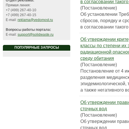
Отдел рекламы:
в согласовании такого
Прямая линия:
(Постановление)
+7 (499) 267-40-10
Об установлении Тре
+7 (499) 267-40-15
сбросов, порядку и ср
E-mail:
reklama@vedomost.ru
в согласовании такого
Вопросы работы портала:
E-mail:
support@solidwaste.ru
Об утверждении крите
классы по степени их 
ПОПУЛЯРНЫЕ ЗАПРОСЫ
радиационной опаснос
среду обитания
(Постановление)
Постановление от 4 ию
разделения медицинск
эпидемиологической, 
а также негативного в
Об утверждении прави
сточных вод
(Постановление)
Об утверждении прави
сточных вод