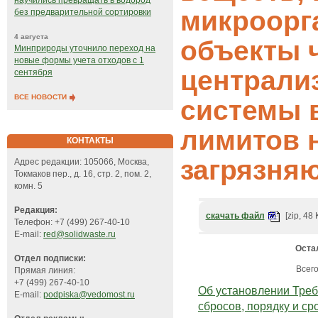
научились превращать в водород
микроорг
без предварительной сортировки
4 августа
объекты 
Минприроды уточнило переход на
новые формы учета отходов с 1
централи
сентября
ВСЕ НОВОСТИ
системы 
лимитов 
КОНТАКТЫ
загрязня
Адрес редакции: 105066, Москва,
Токмаков пер., д. 16, стр. 2, пом. 2,
комн. 5
Редакция:
скачать файл
[zip, 48 
Телефон: +7 (499) 267-40-10
E-mail:
red@solidwaste.ru
Оста
Отдел подписки:
Всего
Прямая линия:
+7 (499) 267-40-10
Об установлении Тре
E-mail:
podpiska@vedomost.ru
сбросов, порядку и ср