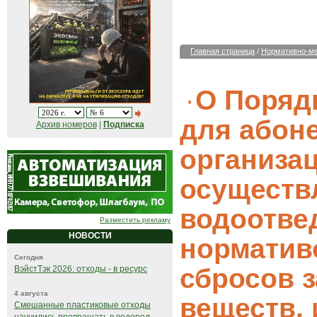
Главная страница
/
Нормативно-ме
О Поряд
для абон
Архив номеров
|
Подписка
организац
осущест
водоотве
Разместить рекламу
НОВОСТИ
норматив
Сегодня
сбросов 
ВэйстТэк 2026: отходы - в ресурс
4 августа
веществ,
Смешанные пластиковые отходы