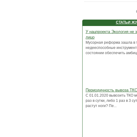
СТАТЬИ Ж
У нацпроекта Экология не 
лицо
Мусорная реформа зашла в т
недееспособные инструмент
состоянии обеспечить амбици
Периодичность вывоза ТК
С 01.01.2020 вывозить ТКО 
раз в сутки, либо 1 раз в 3 су
растут ноги? Пе...