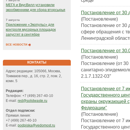
среде"
7 августа
МЕГА и ВкусВилл установили
экообменники для сбора вторсырья
Постановление от 30 д
(Постановление)
7 августа
Постановление от 30 д
Приложение «Экопульс» для
контроля мусорных площадок
сфере обращения с т
запустят в сентябре
Ленинградской област
ВСЕ НОВОСТИ
Постановление от 30.
(Постановление)
КОНТАКТЫ
Постановление (от 30 
санитарно-эпидемиол
Адрес редакции: 105066, Москва,
2.1.7.1322-03″
Токмаков пер., д. 16, стр. 2, пом. 2,
комн. 5
Постановление от 7 и
Редакция:
Государственного цен
Телефон: +7 (499) 267-40-10
охраны окружающей с
E-mail:
red@solidwaste.ru
Федерации"
Отдел подписки:
(Постановление)
Прямая линия:
Постановление от 7 и
+7 (499) 267-40-10
E-mail:
podpiska@vedomost.ru
Государственного цен