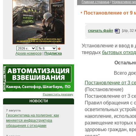
Главная страница
/
Нормативно-ме
Постановление от 9 м
скачать файл
[zip, 32 
Установление и ввод в 
твердых
бытовых отхо
Архив номеров
|
Подписка
Остальн
Всего док
Постановление от 3 с
(Постановление)
Разместить рекламу
Постановление от 3 с
НОВОСТИ
Правил обращения с о
осветительных устрой
7 августа
накопление, использо
Геосинтетика на полигоне: как
меняется инфраструктура
размещение которых м
обращения с отходами
здоровью граждан, вр