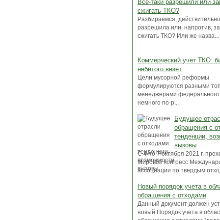
Все-таки разрешили или за
сжигать ТКО?
Разбираемся, действительно
разрешила или, напротив, з
сжигать ТКО? Или же назва...
Коммерческий учет ТКО: б
небитого везет
Цели мусорной реформы
формулируются разными топ
менеджерами федерального
немного по-р...
Будущее отра
обращения с о
тенденции, во
вызовы
C 4 по 7 октября 2021 г. про
Мировой конгресс Междунар
ассоциации по твердым отхода
Новый порядок учета в обл
обращения с отходами
Данный документ должен ус
новый Порядок учета в обла