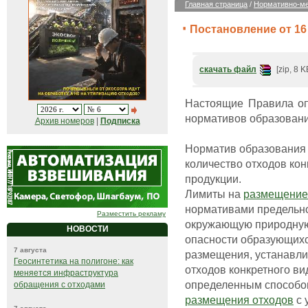
Главная страница
/
Нормативно-ме
Постановление от 16 
скачать файл
[zip, 8 K
Настоящие Правила оп
нормативов образовани
Архив номеров
|
Подписка
Норматив образования 
количество отходов ко
продукции.
Лимиты на
размещение
нормативами предельно
Разместить рекламу
окружающую природную 
НОВОСТИ
опасности образующихс
7 августа
размещения, устанавли
Геосинтетика на полигоне: как
отходов конкретного в
меняется инфраструктура
определенным способом
обращения с отходами
размещения отходов
с 