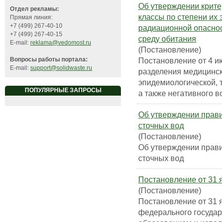
Об утверждении крите
Отдел рекламы:
классы по степени их 
Прямая линия:
+7 (499) 267-40-10
радиационной опаснос
+7 (499) 267-40-15
среду обитания
E-mail:
reklama@vedomost.ru
(Постановление)
Постановление от 4 ию
Вопросы работы портала:
E-mail:
support@solidwaste.ru
разделения медицинск
эпидемиологической, 
ПОПУЛЯРНЫЕ ЗАПРОСЫ
а также негативного в
Об утверждении прави
сточных вод
(Постановление)
Об утверждении прави
сточных вод
Постановление от 31 я
(Постановление)
Постановление от 31 
федерального государ