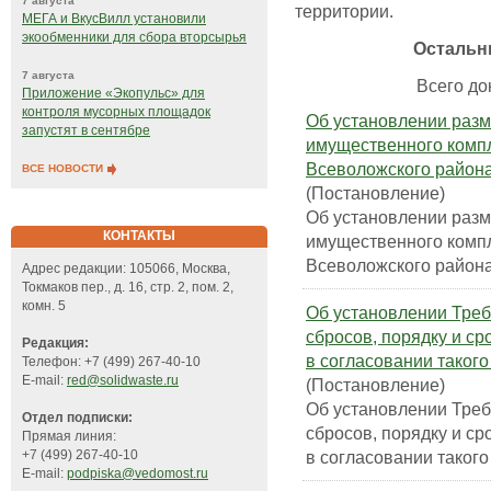
7 августа
территории.
МЕГА и ВкусВилл установили
экообменники для сбора вторсырья
Остальн
7 августа
Всего док
Приложение «Экопульс» для
контроля мусорных площадок
Об установлении разм
запустят в сентябре
имущественного комп
Всеволожского района
ВСЕ НОВОСТИ
(Постановление)
Об установлении разм
КОНТАКТЫ
имущественного комп
Всеволожского района
Адрес редакции: 105066, Москва,
Токмаков пер., д. 16, стр. 2, пом. 2,
комн. 5
Об установлении Тре
сбросов, порядку и ср
Редакция:
в согласовании такого
Телефон: +7 (499) 267-40-10
E-mail:
red@solidwaste.ru
(Постановление)
Об установлении Тре
Отдел подписки:
сбросов, порядку и ср
Прямая линия:
в согласовании такого
+7 (499) 267-40-10
E-mail:
podpiska@vedomost.ru