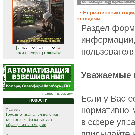
Главная страница
/
Нормативно-ме
Нормативно-методич
отходами
Раздел форм
информации,
пользователя
Архив номеров
|
Подписка
Уважаемые 
Разместить рекламу
Если у Вас е
НОВОСТИ
нормативно-
7 августа
Геосинтетика на полигоне: как
в сфере упр
меняется инфраструктура
обращения с отходами
присылайте 