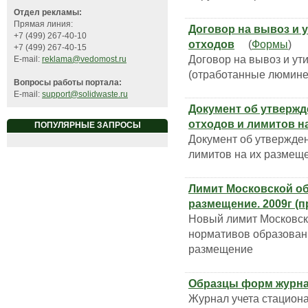
Отдел рекламы:
Прямая линия:
Договор на вывоз и
+7 (499) 267-40-10
отходов
(
Формы
)
+7 (499) 267-40-15
Договор на вывоз и у
E-mail:
reklama@vedomost.ru
(отработанные люмине
Вопросы работы портала:
E-mail:
support@solidwaste.ru
Документ об утверж
отходов и лимитов н
ПОПУЛЯРНЫЕ ЗАПРОСЫ
Документ об утвержде
лимитов на их размещ
Лимит Московской об
размещение. 2009г (п
Новый лимит Московско
нормативов образовани
размещение
Образцы форм журнало
Журнал учета стациона