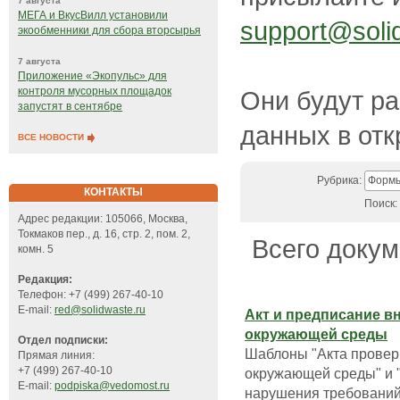
7 августа
МЕГА и ВкусВилл установили
support@soli
экообменники для сбора вторсырья
7 августа
Приложение «Экопульс» для
контроля мусорных площадок
Они будут р
запустят в сентябре
данных в отк
ВСЕ НОВОСТИ
Рубрика:
Формы
КОНТАКТЫ
Поиск:
Адрес редакции: 105066, Москва,
Токмаков пер., д. 16, стр. 2, пом. 2,
Всего докум
комн. 5
Редакция:
Телефон: +7 (499) 267-40-10
E-mail:
red@solidwaste.ru
Акт и предписание в
окружающей среды
Отдел подписки:
Шаблоны "Акта провер
Прямая линия:
+7 (499) 267-40-10
окружающей среды" и 
E-mail:
podpiska@vedomost.ru
нарушения требований