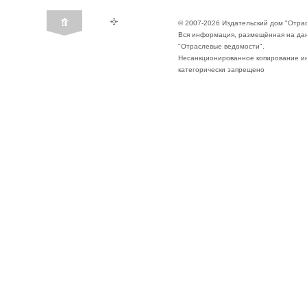
© 2007-2026 Издательский дом "Отра
Вся информация, размещённая на да
"Отраслевые ведомости".
Несанкционированное копирование ин
категорически запрещено