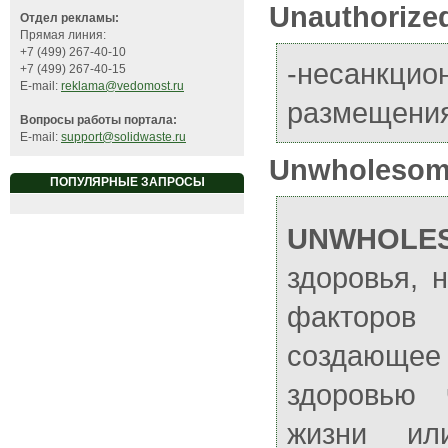
Unauthorize
Отдел рекламы:
Прямая линия:
+7 (499) 267-40-10
-несанкцио
+7 (499) 267-40-15
E-mail:
reklama@vedomost.ru
размещения
Вопросы работы портала:
E-mail:
support@solidwaste.ru
Unwholeso
ПОПУЛЯРНЫЕ ЗАПРОСЫ
UNWHOLE
здоровья, 
факторо
создающе
здоровью 
жизни ил