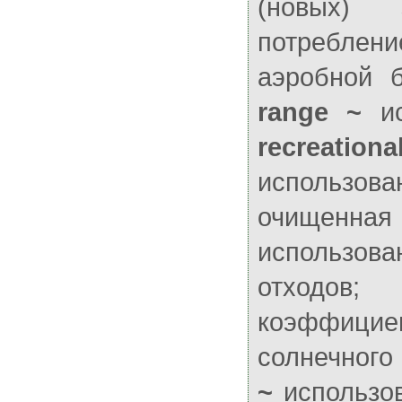
(новых) з
потреблени
аэробной б
range ~
ис
recreationa
использова
очищенна
использо
отходов;
so
коэффици
солнечного
~
использов