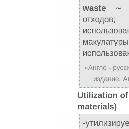
waste ~
у
отходов;
w
использо
макулатуры
использова
«Англо - русс
издание. А
Utilization o
materials)
-утилизиру