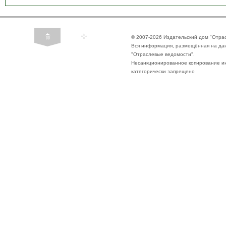
© 2007-2026 Издательский дом "Отра
Вся информация, размещённая на да
"Отраслевые ведомости".
Несанкционированное копирование ин
категорически запрещено