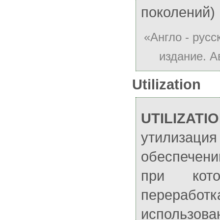
поколений)
«Англо - русс
издание. А
Utilization
UTILIZATI
утилизац
обеспечен
при кото
перерабо
использо