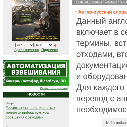
Главная страница
/
Словари
/
Англ
Англо-русский слов
Данный англ
включает в с
термины, вс
Архив номеров
|
Подписка
отходами, в
документаци
и оборудован
Для каждого
Разместить рекламу
НОВОСТИ
перевод с ан
Вчера
необходимост
Геосинтетика на полигоне: как
меняется инфраструктура
обращения с отходами
Чтобы добави