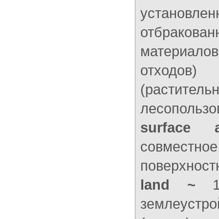
установ
отбрако
материалов,
отходов
(раститель
лесопользо
surface 
совмест
поверхнос
land ~
1.
землеуст