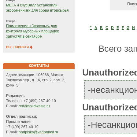
Вчера
Поис
МЕГА и ВкусВилл установили
экообменники для сбора вторсырья
Вчера
Приложение «Экопульс» для
"
A
B
C
D
E
F
G
H
контроля мусорных площадок
запустят в сентябре
Всего зап
ВСЕ НОВОСТИ
КОНТАКТЫ
Unauthorize
Адрес редакции: 105066, Москва,
Токмаков пер., д. 16, стр. 2, пом. 2,
комн. 5
-несанкцио
Редакция:
Телефон: +7 (499) 267-40-10
Unauthorized
E-mail:
red@solidwaste.ru
Отдел подписки:
-Несанкцио
Прямая линия:
+7 (499) 267-40-10
E-mail:
podpiska@vedomost.ru