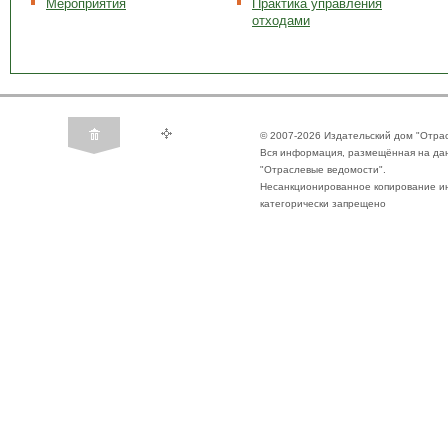
Мероприятия
Практика управления
отходами
© 2007-2026 Издательский дом "Отра
Вся информация, размещённая на да
"Отраслевые ведомости".
Несанкционированное копирование ин
категорически запрещено