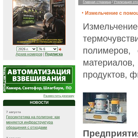
Главная страница
/
Утилизация от
Измельчение с помо
Измельчен
термочувст
полимеров, 
Архив номеров
|
Подписка
материал
продуктов, ф
Разместить рекламу
НОВОСТИ
7 августа
Геосинтетика на полигоне: как
меняется инфраструктура
обращения с отходами
Предприяти