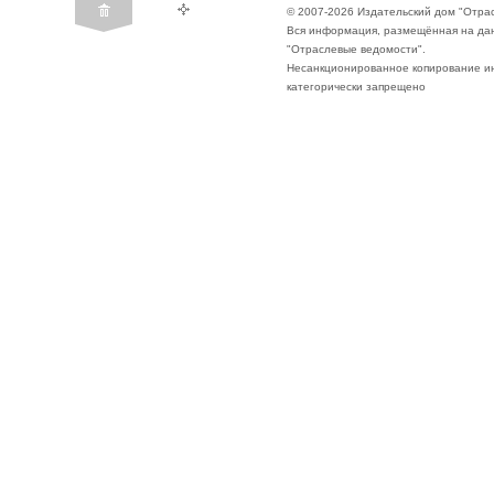
© 2007-2026 Издательский дом "Отра
Вся информация, размещённая на да
"Отраслевые ведомости".
Несанкционированное копирование ин
категорически запрещено