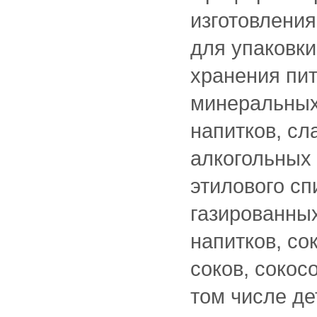
изготовлени
для упаковки
хранения пит
минеральных
напитков, сл
алкогольных
этилового сп
газированны
напитков, со
соков, сокос
том числе де