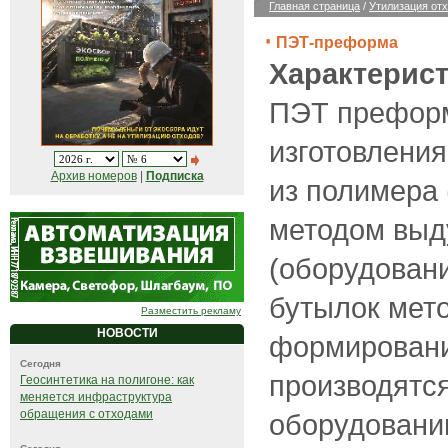
Главная страница
/
Утилизация от
ПЭТ-преформа
Характерист
ПЭТ преформа
изготовления
Архив номеров
|
Подписка
из полимера
методом выд
(оборудован
бутылок мет
Разместить рекламу
НОВОСТИ
формирован
Сегодня
производятс
Геосинтетика на полигоне: как
меняется инфраструктура
обращения с отходами
оборудовани