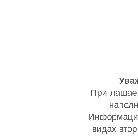
Ува
Приглашаем
наполн
Информацию
видах втор