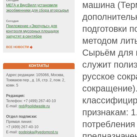
Сегодня
машина (Тер
МЕГА и ВкусВилл установили
экообменники для сбора вторсырья
дополнитель
Сегодня
подготовки п
Приложение «Экопульс» для
контроля мусорных площадок
запустят в сентябре
методом лит
ВСЕ НОВОСТИ
Сырьём для 
служит поли
КОНТАКТЫ
русское сокр
Адрес редакции: 105066, Москва,
Токмаков пер., д. 16, стр. 2, пом. 2,
сокращение)
комн. 5
Редакция:
классифицир
Телефон: +7 (499) 267-40-10
E-mail:
red@solidwaste.ru
признакам: 1
Отдел подписки:
потребления
Прямая линия:
+7 (499) 267-40-10
E-mail:
podpiska@vedomost.ru
предназначе