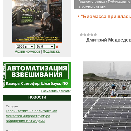
Главная страница
/
Публикации по
вторичного сырья
"Биомасса пришлась
Дмитрий Медведев
Архив номеров
|
Подписка
Разместить рекламу
НОВОСТИ
Сегодня
Геосинтетика на полигоне: как
меняется инфраструктура
обращения с отходами