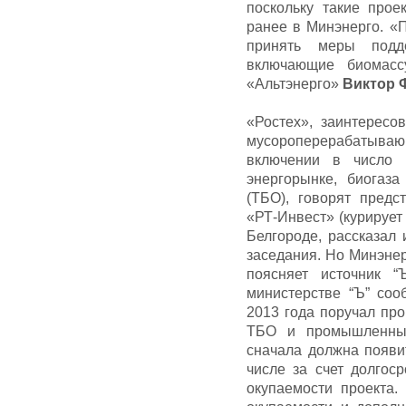
поскольку такие про
ранее в Минэнерго. «
принять меры подд
включающие биомассу
«Альтэнерго»
Виктор 
«Ростех», заинтересо
мусороперерабатыва
включении в число 
энергорынке, биогаз
(ТБО), говорят предс
«РТ-Инвест» (курирует 
Белгороде, рассказал 
заседания. Но Минэнер
поясняет источник 
министерстве “Ъ” со
2013 года поручал пр
ТБО и промышленных
сначала должна появи
числе за счет долгос
окупаемости проекта.