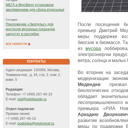
Сегодня
МЕГА и ВкусВилл установили
экообменники для сбора вторсырья
Сегодня
После посещения би
Приложение «Экопульс» для
контроля мусорных площадок
премьер Дмитрий Мед
запустят в сентябре
меры поддержки воз
биогазе и биомассе. Т
ВСЕ НОВОСТИ
из
мусора
лоббировал
электроэнергии преду
ветра, солнца и малых
КОНТАКТЫ
Адрес редакции: 105066, Москва,
Во вторник на засед
Токмаков пер., д. 16, стр. 2, пом. 2,
модернизации эконо
комн. 5
Медведев
призвал 
Редакция:
биологических отходо
Телефон: +7 (499) 267-40-10
обладает значительн
E-mail:
red@solidwaste.ru
лесопромышленного ко
премьера «РИА Ново
Отдел подписки:
Прямая линия:
Аркадию Дворкови
+7 (499) 267-40-10
развитие возобновляе
E-mail:
podpiska@vedomost.ru
меры по поддержке В