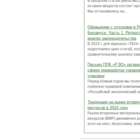
В прошлой статье цикла мы 
из каких веществ состоит орг
Мы остановились на...
Обращение с отходами в Р
Беларуси. Часть 1. Ретрос
анализ законодательства
В 2023 г. для журнала «ТБО»
подготовлен цикл статей, п
сравнительному анализу зако
Письмо ППК «РЭО» органи
сфере переработки товаров
упаковки
Перед Новым годом мы полу
публично-правовой компани
«Российский экологический оп
Тенденции на рынке втори
ресурсов в 2024 году
Рынок вторичных материаль
ресурсов (ВМР) динамично р
хотя на него, безусловно, вли