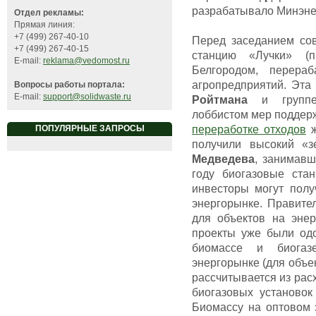
разрабатывало Минэне
Отдел рекламы:
Прямая линия:
+7 (499) 267-40-10
Перед заседанием сов
+7 (499) 267-40-15
станцию «Лучки» (п
E-mail:
reklama@vedomost.ru
Белгородом, перера
агропредприятий. Эта
Вопросы работы портала:
E-mail:
support@solidwaste.ru
Ройтмана
и группе 
лоббистом мер поддерж
переработке отходов
ж
ПОПУЛЯРНЫЕ ЗАПРОСЫ
получили высокий «
Медведева
, занимавш
году биогазовые ста
инвесторы могут полу
энергорынке. Правите
для объектов на эне
проекты уже были одо
биомассе и биогаз
энергорынке (для объе
рассчитывается из расх
биогазовых установок
Биомассу на оптовом 