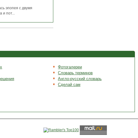
ась эпопея с двумя
и пот...
х
Фотогалереи
Словарь терминов
решения
Англо-русский словарь
Сделай сам