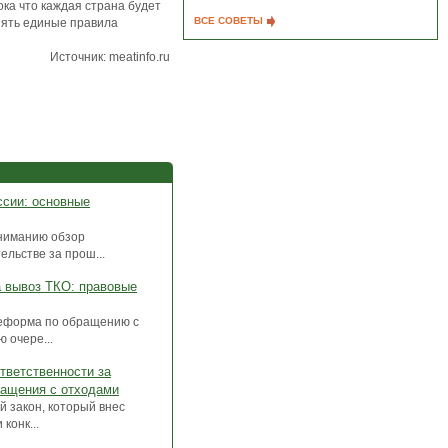
ока что каждая страна будет
ВСЕ СОВЕТЫ
нять единые правила
Источник: meatinfo.ru
ссии: основные
вниманию обзор
льстве за прош...
а вывоз ТКО: правовые
еформа по обращению с
 очере...
тветственности за
ращения с отходами
 закон, который внес
конк...