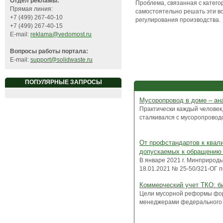
Отдел рекламы:
Проблема, связанная с категор
Прямая линия:
самостоятельно решать эти в
+7 (499) 267-40-10
регулирования производства.
+7 (499) 267-40-15
E-mail:
reklama@vedomost.ru
Вопросы работы портала:
E-mail:
support@solidwaste.ru
ПОПУЛЯРНЫЕ ЗАПРОСЫ
Мусоропровод в доме – ан
Практически каждый человек,
сталкивался с мусоропроводом
От профстандартов к квал
допускаемых к обращению 
В январе 2021 г. Минприрод
18.01.2021 № 25-50/321-ОГ по
Коммерческий учет ТКО: би
Цели мусорной реформы фо
менеджерами федерального у