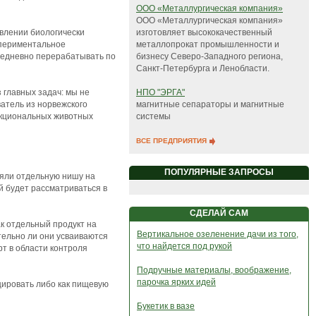
ООО «Металлургическая компания»
ООО «Металлургическая компания»
изготовляет высококачественный
влении биологически
металлопрокат промышленности и
спериментальное
бизнесу Северо-Западного региона,
жедневно перерабатывать по
Санкт-Петербурга и Ленобласти.
НПО "ЭРГА"
 главных задач: мы не
магнитные сепараторы и магнитные
атель из норвежского
системы
ункциональных животных
ВСЕ ПРЕДПРИЯТИЯ
ПОПУЛЯРНЫЕ ЗАПРОСЫ
няли отдельную нишу на
й будет рассматриваться в
СДЕЛАЙ САМ
к отдельный продукт на
Вертикальное озеленение дачи из того,
ительно ли они усваиваются
что найдется под рукой
рт в области контроля
Подручные материалы, воображение,
парочка ярких идей
цировать либо как пищевую
Букетик в вазе