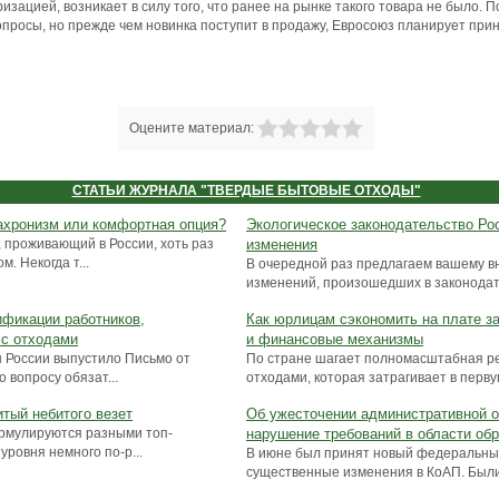
изацией, возникает в силу того, что ранее на рынке такого товара не было. П
опросы, но прежде чем новинка поступит в продажу, Евросоюз планирует при
Оцените материал:
СТАТЬИ ЖУРНАЛА "ТВЕРДЫЕ БЫТОВЫЕ ОТХОДЫ"
ахронизм или комфортная опция?
Экологическое законодательство Ро
 проживающий в России, хоть раз
изменения
. Некогда т...
В очередной раз предлагаем вашему 
изменений, произошедших в законодате
ификации работников,
Как юрлицам сэкономить на плате з
с отходами
и финансовые механизмы
ы России выпустило Письмо от
По стране шагает полномасштабная р
 вопросу обязат...
отходами, которая затрагивает в первую
тый небитого везет
Об ужесточении административной о
рмулируются разными топ-
нарушение требований в области об
ровня немного по-р...
В июне был принят новый федеральный
существенные изменения в КоАП. Были 