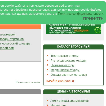
ртале
|
Реклама в журнале
|
ся cookie-файлы, в том числе сервисов веб-аналитики.
аетесь на обработку персональных данных при помощи cookie-файлов.
рсональных данных вы можете узнать в
Политике конфиденциальности
ПРИНЯТЬ
Презентации
отогалереи
ловарь терминов
нгло-русский словарь
КАТАЛОГ ВТОРСЫРЬЯ
делай сам
Текстильные отходы
Ртутьсодержащие отходы
Пищевые отходы
Медицинские отходы
Отходы цветных металлов
ПЕРЕЙТИ В КАТАЛОГ
Разместить рекламу
ЦЕНЫ НА ВТОРСЫРЬЕ
Лом и отходы драгметаллов
Макулатура