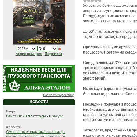
Животные белки содержатся в
энергетическую ценность прод
Energy), нужно использовать 
заявил глава Факультета пище
До 50% тел животных, исполь
то, что они так же, как прод
Производители уже признали,
процессом. Поэтому на сегодн
Архив номеров
|
Подписка
Сегодня лишь из 22% всего мя
трата природных ресурсов. Вс
усвояемостью и низкой энерге
энергоёмкий.
Используя ферменты, участву
белковые гидролизаты. Они не
Разместить рекламу
НОВОСТИ
Последние получают в процес
необходимых для организма а
Вчера
мышечной массы или для обыч
ВэйстТэк 2026: отходы - в ресурс
пребиотиками и антиоксидант
4 августа
Технология, предложенная про
Смешанные пластиковые отходы
надеются, что в ходе перераб