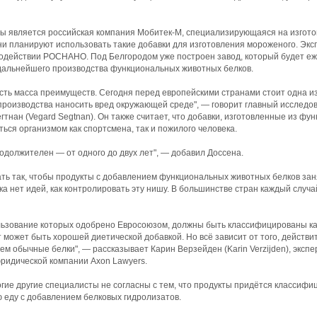
ы является российская компания Мобитек-М, специализирующаяся на изгото
ни планируют использовать такие добавки для изготовления мороженого. Эк
содействии РОСНАНО. Под Белгородом уже построен завод, который будет е
 дальнейшего производства функциональных животных белков.
 есть масса преимуществ. Сегодня перед европейскими странами стоит одна из
роизводства наносить вред окружающей среде", — говорит главный исследов
тнан (Vegard Segtnan). Он также считает, что добавки, изготовленные из ф
ться организмом как спортсмена, так и пожилого человека.
родолжителен — от одного до двух лет", — добавил Доссена.
ать так, чтобы продукты с добавлением функциональных животных белков за
ка нет идей, как контролировать эту нишу. В большинстве стран каждый случа
льзование которых одобрено Евросоюзом, должны быть классифицированы ка
кт может быть хорошей диетической добавкой. Но всё зависит от того, действ
ем обычные белки", — рассказывает Карин Верзейден (Karin Verzijden), экспе
идической компании Axon Lawyers.
огие другие специалисты не согласны с тем, что продукты придётся классифи
ю еду с добавлением белковых гидролизатов.