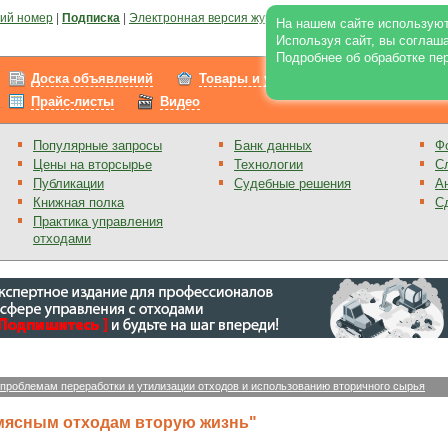
ий номер
|
Подписка
|
Электронная версия журнала
|
Отзывы
|
Реклама на по
На нашем сайте используют
Используя сайт, вы соглаш
Подробнее об обработке пе
Доска объявлений
Товары и услуги
Работа
Прайс-листы
Видео
Популярные запросы
Банк данных
Ф
Цены на вторсырье
Технологии
С
Публикации
Судебные решения
А
Книжная полка
С
Практика управления
отходами
 проблемам переработки и утилизации отходов и использованию вторичного сырья
мясным отходам вторую жизнь"