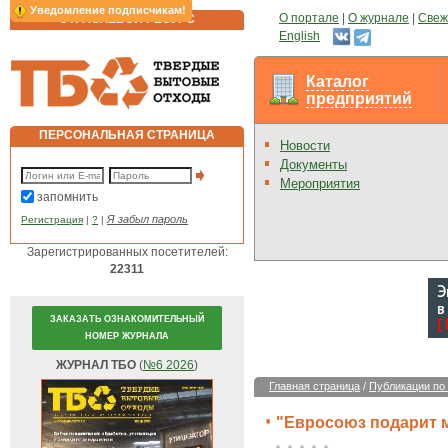
Уведомление подписчикам!
О портале
|
О журнале
|
Свеж
ОТРАСЛЕВОЙ РЕСУРС
English
Каталог
предприятий
ПЕРСОНАЛЬНАЯ СТРАНИЦА
Новости
Документы
Мероприятия
запомнить
Я забыл пароль
Регистрация
|
?
|
Зарегистрированных посетителей:
22311
ЗАКАЗАТЬ ОЗНАКОМИТЕЛЬНЫЙ
НОМЕР ЖУРНАЛА
ЖУРНАЛ ТБО
(
№6 2026
)
Главная страница
/
Публикации по
"Евросоюз подарит 