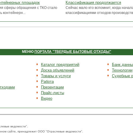
онтейнерных площадок
Классификация продолжается
ия сферы обращения с ТКО стало
Сейчас мало кто вспомнит, когда начал
ь контейнерн...
классификациями отходов производства 
МЕНЮ
ПОРТАЛА "ТВЕРДЫЕ БЫТОВЫЕ ОТХОДЫ"
Каталог предприятий
Банк данны
Доска объявлений
Технологии
Товары и услуги
Судебные 
Работа
отходами
Презентации
Прайс-листы
Видео
слевые ведомости".
нном сайте, принадлежит ООО "Отраслевые ведомости".