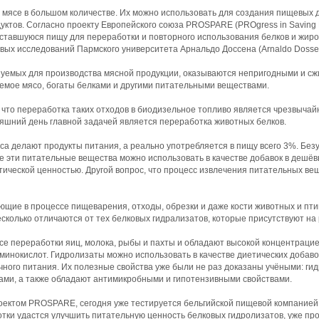
 мясе в большом количестве. Их можно использовать для создания пищевых
уктов. Согласно проекту Европейского союза PROSPARE (PROgress in Saving P
оставшуюся пищу для переработки и повторного использования белков и жиро
вых исследований Пармского университета Арнальдо Доссена (Arnaldo Dosse
зуемых для производства мясной продукции, оказываются непригодными и сжи
аваемое мясо, богаты белками и другими питательными веществами.
 что переработка таких отходов в биодизельное топливо является чрезвыча
яшний день главной задачей является переработка животных белков.
са делают продукты питания, а реально употребляется в пищу всего 3%. Без
е эти питательные вещества можно использовать в качестве добавок в дешёв
тической ценностью. Другой вопрос, что процесс извлечения питательных ве
ющие в процессе пищеварения, отходы, обрезки и даже кости животных и пт
сколько отличаются от тех белковых гидрализатов, которые присутствуют на 
се переработки яиц, молока, рыбы и пахты и обладают высокой концентраци
минокислот. Гидролизаты можно использовать в качестве диетических добав
ного питания. Их полезные свойства уже были не раз доказаны учёными: ги
ами, а также обладают антимикробными и гипотензивными свойствами.
ектом PROSPARE, сегодня уже тестируется бельгийской пищевой компанией P
отки удастся улучшить питательную ценность белковых гидролизатов, уже пр