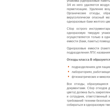
упаковка (одноразовые пакеты
3/4 из него удаляется возду
герметизацию. Удаление воз
Органические отходы, обр
вирусологически опасный м
одноразовые баки желтого цве
Сбор острого инструментар
одноразовую твердую упако
осуществляется только в одн
емкости (баки, пакеты) помещ
Одноразовые емкости (пакет
подразделения ЛПУ, названия 
Отходы класса В образуются
подразделениях для пацие
лабораториях, работающих
фтизиатрических и миколог
Все отходы, образующиеся
документами. Сбор отходов д
цвета) должна быть закреплен
и сотрудник, ответственный 
требований техники безопасн
собираться в одноразовую тве