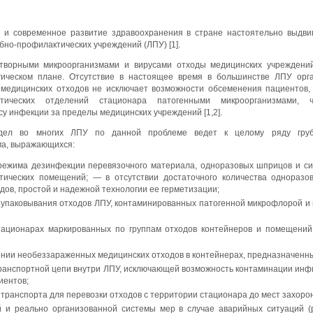
 и современное развитие здравоохранения в стране настоятельно выдв
бно-профилактических учреждений (ЛПУ) [1].
творными микроорганизмами и вирусами отходы медицинских учреждений
гическом плане. Отсутствие в настоящее время в большинстве ЛПУ орг
 медицинских отходов не исключает возможности обсеменения пациентов,
стических отделений стационара патогенными микроорганизмами, 
у инфекции за пределы медицинских учреждений [1,2].
дел во многих ЛПУ по данной проблеме ведет к целому ряду груб
ма, выражающихся:
режима дезинфекции перевязочного материала, одноразовых шприцов и си
стических помещений; — в отсутствии достаточного количества одноразов
дов, простой и надежной технологии ее герметизации;
о упаковывания отходов ЛПУ, контаминированных патогенной микрофлорой и
стационарах маркированных по группам отходов контейнеров и помещений
ении необеззараженных медицинских отходов в контейнерах, предназначенны
 транспортной цепи внутри ЛПУ, исключающей возможность контаминации и
иентов;
 транспорта для перевозки отходов с территории стационара до мест захоро
й и реально организованной системы мер в случае аварийных ситуаций (