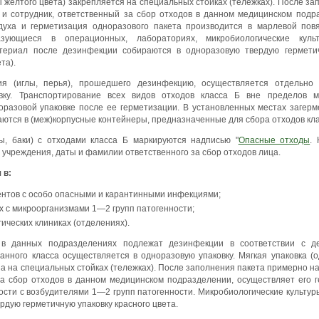
 желтого цвета) закрепляется на специальных стойках (тележках). После з
х и сотрудник, ответственный за сбор отходов в данном медицинском подр
духа и герметизация одноразового пакета производится в марлевой повя
азующиеся в операционных, лабораториях, микробиологические кул
атериал после дезинфекции собираются в одноразовую твердую гермети
та).
ия (иглы, перья), прошедшего дезинфекцию, осуществляется отдельно 
вку. Транспортирование всех видов отходов класса Б вне пределов м
оразовой упаковке после ее герметизации. В установленных местах заге
аются в (меж)корпусные контейнеры, предназначенные для сбора отходов кла
ы, баки) с отходами класса Б маркируются надписью "
Опасные отходы
.
учреждения, даты и фамилии ответственного за сбор отходов лица.
 в:
нтов с особо опасными и карантинными инфекциями;
 с микроорганизмами 1—2 групп патогенности;
ических клиниках (отделениях).
 в данных подразделениях подлежат дезинфекции в соответствии с д
анного класса осуществляется в одноразовую упаковку. Мягкая упаковка (
а на специальных стойках (тележках). После заполнения пакета примерно на 
за сбор отходов в данном медицинском подразделении, осуществляет его
ости с возбудителями 1—2 групп патогенности. Микробиологические культу
рдую герметичную упаковку красного цвета.