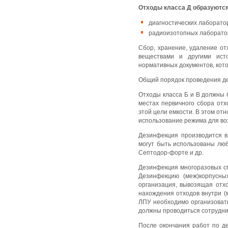
Отходы класса Д образуются
диагностических лаборатор
радиоизотопных лаборатор
Сбор, хранение, удаление от
веществами и другими ист
нормативных документов, кот
Общий порядок проведения де
Отходы класса Б и В должны 
местах первичного сбора от
этой цели емкости. В этом о
использование режима для воз
Дезинфекция производится в
могут быть использованы лю
Септодор-форте и др.
Дезинфекция многоразовых сб
Дезинфекцию (меж)корпусны
организация, вывозящая отхо
нахождения отходов внутри (
ЛПУ необходимо организовать
должны проводиться сотрудни
После окончания работ по де