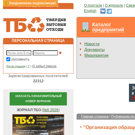
Уведомление подписчикам!
О портале
|
О журнале
|
Свеж
ОТРАСЛЕВОЙ РЕСУРС
English
Каталог
предприятий
ПЕРСОНАЛЬНАЯ СТРАНИЦА
Новости
Документы
Мероприятия
запомнить
Я забыл пароль
Регистрация
|
?
|
Зарегистрированных посетителей:
22312
ЗАКАЗАТЬ ОЗНАКОМИТЕЛЬНЫЙ
НОМЕР ЖУРНАЛА
ЖУРНАЛ ТБО
(
№6 2026
)
Главная страница
/
Публикации по
"Организация обращ