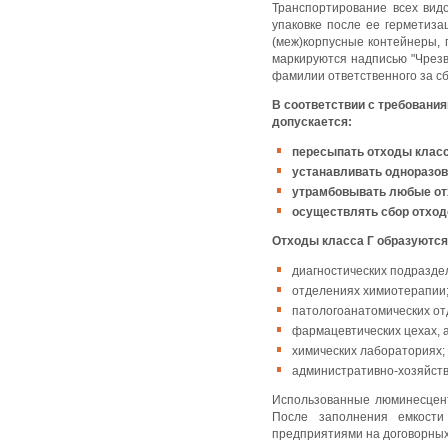
Транспортирование всех вид
упаковке после ее герметиза
(меж)корпусные контейнеры, 
маркируются надписью "Чре
фамилии ответственного за сб
В соответствии с требовани
допускается:
пересыпать отходы класса
устанавливать одноразов
утрамбовывать любые от
осуществлять сбор отходо
Отходы класса Г образуются
диагностических подразде
отделениях химиотерапии
патологоанатомических от
фармацевтических цехах, а
химических лабораториях;
административно-хозяйст
Использованные люминесцент
После заполнения емкости
предприятиями на договорных