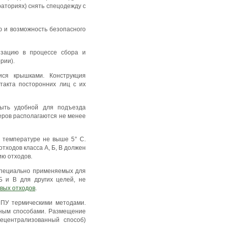
раториях) снять спецодежду с
ю и возможность безопасного
изацию в процессе сбора и
рии).
ся крышками. Конструкция
такта посторонних лиц с их
быть удобной для подъезда
еров располагаются не менее
и температуре не выше 5° С.
тходов класса А, Б, В должен
ию отходов.
 специально применяемых для
Б и В для других целей, не
вых отходов
.
ЛПУ термическими методами.
нным способами. Размещение
ецентрализованный способ)