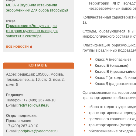
Вчера
территории ЛПУ вследс
МЕГА и ВкусВилл установили
несвоевременный вывоз отхо
экообменники для сбора вторсырья
Количественная характеристи
Вчера
1).
Приложение «Экопульс» для
контроля мусорных площадок
Отходы, образующиеся в ЛП
запустят в сентябре
морфологического состава и с
Классификация образующихся
ВСЕ НОВОСТИ
группы в различных подразде
Класс А (неопасные)
КОНТАКТЫ
Класс Б (опасные);
Класс В (чрезвычайно
Адрес редакции: 105066, Москва,
Класс Г (отходы, близк
Токмаков пер., д. 16, стр. 2, пом. 2,
Класс Д (радиоактивные 
комн. 5
Организованная на территории
Редакция:
транспортировки и обезврежи
Телефон: +7 (499) 267-40-10
E-mail:
red@solidwaste.ru
сбора отходов внутри мед
транспортировки и перегру
Отдел подписки:
временного хранения отхо
Прямая линия:
транспортировки (меж)кор
+7 (499) 267-40-10
обезвреживание отходов на
E-mail:
podpiska@vedomost.ru