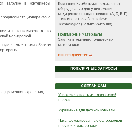
и загрузке в контейнеры;
Компания БиоВитрум представляет
оборудование для уничтожения
медицинских отходов (классов А, Б, В, Г)
 профилем стационара (табл.
– инсинераторы Facultatieve
Technologies (Великобритания)
ности в зависимости от их
Полимерные Материалы
товой маркировкой.
Закупка вторичных полимерных
материалов.
у выделяемые таким образом
ортировки:
ВСЕ ПРЕДПРИЯТИЯ
ПОПУЛЯРНЫЕ ЗАПРОСЫ
СДЕЛАЙ САМ
ра, временного хранения,
Уловистая снасть из пластиковой
пробки
Украшение для детской комнаты
Часы, декорированные одноразовой
посудой и макаронами