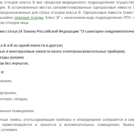
ов отходов класса В вне пределов медицинского подразделения осуществл
ции. В установленных местах загерметезированные одноразовые емкости 
предназначенные для сбора отходов класса В. Одноразовые емкости (пакеты
звычайно
опасные отходы
. Класс В" с нанесением кода подразделения ЛПУ, 
ор отходов лица.
ями статьи 24 Закона Российской Федерации "О санитарно-эпидемиологич
 Б и В из одной емкости в другую;
ые и многоразовые емкости около электронагревательных приборов;
ходы руками;
в без перчаток.
 в:
лениях;
;
делениях;
птеках, складах;
венных помещениях.
ные лампы, ртутьсодержащие приборы и оборудование собираются в зак
 герметизируются и хранятся в вспомогательных помещениях. Вывоз
 условиях.