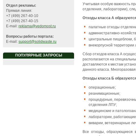
Учитывая особую важность п
Отдел рекламы:
отделения, лаборатории), сле
Прямая линия:
+7 (499) 267-40-10
Отходы класса А образуютс
+7 (499) 267-40-15
E-mail:
reklama@vedomost.ru
палатные отходы отделени
административно-хозяйст
Вопросы работы портала:
центральные пищеблоки, б
E-mail:
support@solidwaste.ru
внекорпусной территории 
Сбор отходов класса А осуще
ПОПУЛЯРНЫЕ ЗАПРОСЫ
располагаются на специальны
доставляются к местам устан
данного класса. Многоразова
Отходы класса Б образуютс
операционные;
реанимационные;
процедурные, перевязочны
отделения ЛПУ;
медицинские и патологоан
лаборатории, работающие 
виварии, ветеринарные ле
Все отходы, образующиеся в