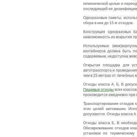
гигиенической целью и переод
последующей ее дезинфекцией 
Одноразовые пакеты, использ
сбора в них до 15 кг отходов.
Конструкция одноразовых б
невозможность их вскрытия пр
Используемые (меж)корпус
контейнеров должна быть по
содержимым, недоступна жив
Открытая площадка для уст
автотранспорта и проведения
чем в 25 метрах от лечебных 
Отходы класса А, Б, В допус
Пищевые отходы
всех классов
производится ежедневно при 
Транспортирование отходов к
этих целей автомашин. Испо
допускается. Отходы класса 
Отходы класса Б, В необход
Обезвреживание отходов кла
установок по термическому