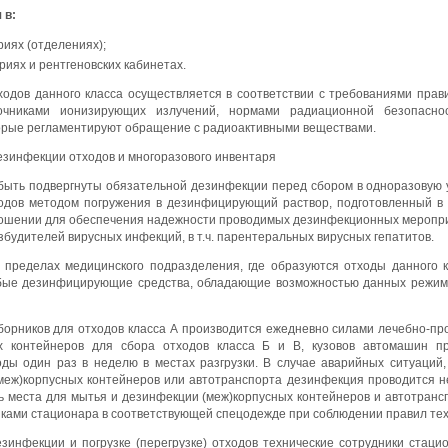
 в:
иях (отделениях);
иях и рентгеновских кабинетах.
ходов данного класса осуществляется в соответствии с требованиями пра
очниками ионизирующих излучений, нормами радиационной безопаснос
орые регламентируют обращение с радиоактивными веществами.
зинфекции отходов и многоразового инвентаря
быть подвергнуты обязательной дезинфекции перед сбором в одноразовую 
ходов методом погружения в дезинфицирующий раствор, подготовленный в
тношении для обеспечения надежности проводимых дезинфекционных меропр
будителей вирусных инфекций, в т.ч. парентеральных вирусных гепатитов.
 пределах медицинского подразделения, где образуются отходы данного к
бые дезинфицирующие средства, обладающие возможностью данных режимов,
орников для отходов класса А производится ежедневно силами лечебно-пр
х контейнеров для сбора отходов класса Б и В, кузовов автомашин пр
ды один раз в неделю в местах разгрузки. В случае аварийных ситуаций
меж)корпусных контейнеров или автотранспорта дезинфекция проводится н
 места для мытья и дезинфекции (меж)корпусных контейнеров и автотранс
ками стационара в соответствующей спецодежде при соблюдении правил тех
зинфекции и погрузке (перегрузке) отходов технические сотрудники стац