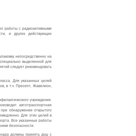
вил работы с радиоактивными
ти, и других действующих
упаковку непосредственно на
 специально выделенной для
иятий следует рекомендовать
ласса. Для указанных целей
 в т.ч. Пресепт, Жавелион,
офилактического учреждения.
оизводит автотранспортная
, при обнаружении открытого
емедленно. Для этих целей в
порта. Все указанные работы
ники безопасности.
ионара должны принять душ с