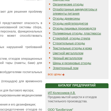
Органические отходы
Отработанные аккумуляторы и
игают для решения проблему
элементы питания
Отходы древесины
 представляют опасность в
Отходы нефтепродуктов
анизованной системы сбора,
Отходы пищевых производств
 персонала, функциональных
Полимерные отходы, пластмассы
что может способствовать
Стеклобой, отходы стекла
Строительные отходы
ых нарушений требований
Текстильные отходы и кожа
Цветной металлолом
Черный металлолом
стем, отходов операционных
ой тары (пакеты, баки) для
Шины и резиновые отходы
Электронный лом
 возбудителями госпитальных
ВСЕ ЦЕНЫ
 (площадок) для временного
КАТАЛОГ ПРЕДПРИЯТИЙ
х для бытового мусора;
ИП Колесников А.В.
нфицированными медицинскими
Продажа мытой шерсти и отходов
текстильного производства.
нения и его дезинфекции;
рассредоточение отходов по
ООО "БиоВитрум"