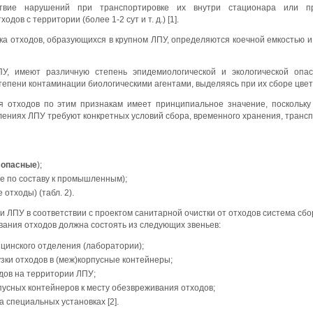
твие нарушений при транспортировке их внутри стационара или пр
дов с территории (более 1-2 сут и т. д.) [1].
ка отходов, образующихся в крупном ЛПУ, определяются коечной емкостью и
У, имеют различную степень эпидемиологической и экологической опас
тепени контаминации биологическими агентами, выделяясь при их сборе цве
 отходов по этим признакам имеет принципиальное значение, поскольк
лениях ЛПУ требуют конкретных условий сбора, временного хранения, трансп
 опасные
);
ие по составу к промышленным);
отходы) (табл. 2).
 ЛПУ в соответствии с проектом санитарной очистки от отходов система сбо
вания отходов должна состоять из следующих звеньев:
ицинского отделения (лаборатории);
зки отходов в (меж)корпусные контейнеры;
дов на территории ЛПУ;
пусных контейнеров к месту обезвреживания отходов;
 специальных установках [2].