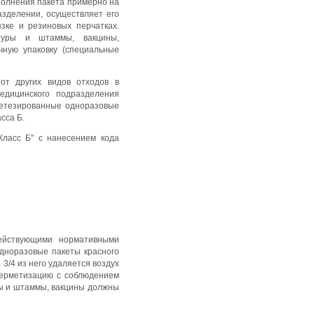
аполнения пакета примерно на
азделении, осуществляет его
зке и резиновых перчатках.
ьтуры и штаммы, вакцины,
чную упаковку (специальные
от других видов отходов в
едицинского подразделения
рметезированные одноразовые
сса Б.
 Класс Б" с нанесением кода
ействующими нормативными
одноразовые пакеты красного
3/4 из него удаляется воздух
 герметизацию с соблюдением
ры и штаммы, вакцины должны