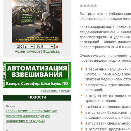
Быстрые темпы урбанизации
обезвреживания отходов лече
Контаминированные болезне
эпидемиологическом и эколо
транспортировки и удаления
помещений клинико-диагно
распространению ВБИ и вынос
Архив номеров
|
Подписка
Существующее положение 
противоэпидемического режи
в серьезных нарушениях 
блоков и лечебно-диагно
упаковки медицинских отхо
в отсутствии герметичног
инфекций;
Разместить рекламу
в отсутствии во многих 
НОВОСТИ
хранения отходов;
в сборе и временном хран
Вчера
Геосинтетика на полигоне: как
в отсутствии безопасной
меняется инфраструктура
отходами персонала и пац
обращения с отходами
в отсутствии специального
в отсутствии продуманно