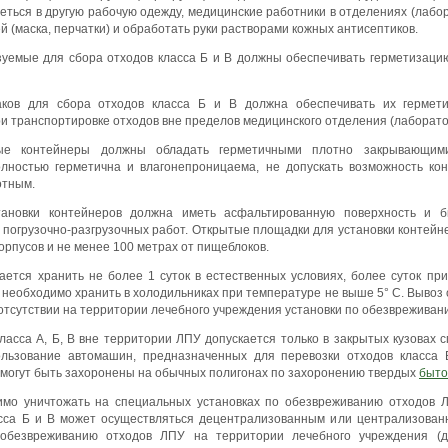
еться в другую рабочую одежду, медицинские работники в отделениях (лабо
(маска, перчатки) и обработать руки растворами кожных антисептиков.
уемые для сбора отходов класса Б и В должны обеспечивать герметизаци
аков для сбора отходов класса Б и В должна обеспечивать их гермет
и транспортировке отходов вне пределов медицинского отделения (лаборато
ные контейнеры должны обладать герметичными плотно закрывающими
лностью герметична и влагонепроницаема, не допускать возможность кон
отным.
ановки контейнеров должна иметь асфальтированную поверхность и 
 погрузочно-разгрузочных работ. Открытые площадки для установки контейн
корпусов и не менее 100 метрах от пищеблоков.
кается хранить не более 1 суток в естественных условиях, более суток пр
 необходимо хранить в холодильниках при температуре не выше 5° С. Вывоз о
отсутствии на территории лечебного учреждения установки по обезвреживан
ласса А, Б, В вне территории ЛПУ допускается только в закрытых кузовах
льзование автомашин, предназначенных для перевозки отходов класса 
А могут быть захоронены на обычных полигонах по захоронению твердых
быто
имо уничтожать на специальных установках по обезвреживанию отходов 
сса Б и В может осуществляться децентрализованным или централизова
 обезвреживанию отходов ЛПУ на территории лечебного учреждения (д