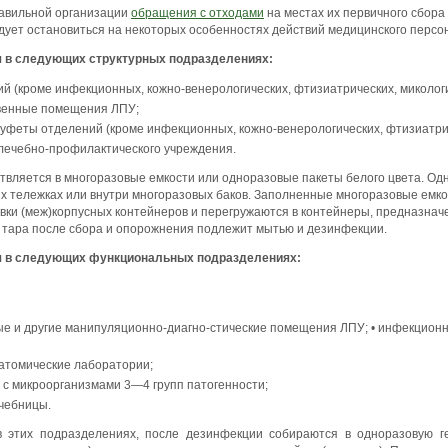
равильной организации
обращения с отходами
на местах их первичного сбора
дует остановиться на некоторых особенностях действий медицинского персо
я в следующих структурных подразделениях:
й (кроме инфекционных, кожно-венерологических, фтизиатрических, миколог
венные помещения ЛПУ;
уфеты отделений (кроме инфекционных, кожно-венерологических, фтизиатрич
лечебно-профилактического учреждения.
ствляется в многоразовые емкости или одноразовые пакеты белого цвета. О
х тележках или внутри многоразовых баков. Заполненные многоразовые емк
овки (меж)корпусных контейнеров и перегружаются в контейнеры, предназнач
я тара после сбора и опорожнения подлежит мытью и дезинфекции.
я в следующих функциональных подразделениях:
е и другие манипуляционно-диагно-стические помещения ЛПУ; • инфекционн
атомические лаборатории;
с микроорганизмами 3—4 групп патогенности;
чебницы.
 этих подразделениях, после дезинфекции собираются в одноразовую ге