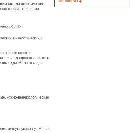
ВСЕ СОВЕТЫ
 (клинико-диагностические
нала в этом отношении.
ических) ЛПУ;
еских, микологических);
дноразовые пакеты
ости или одноразовые пакеты
енные для сбора отходов
ые, кожно-венерологические
рметичную упаковку. Мягкая