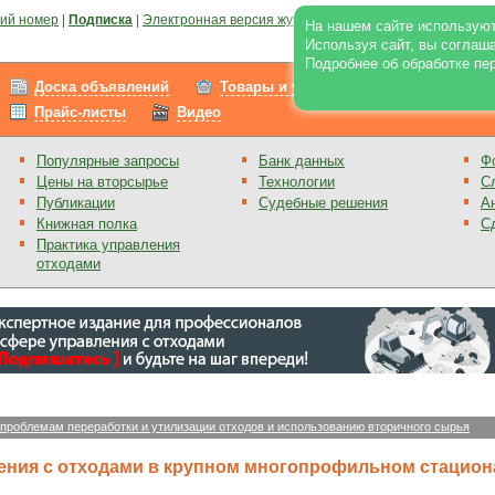
ий номер
|
Подписка
|
Электронная версия журнала
|
Отзывы
|
Реклама на по
На нашем сайте используют
Используя сайт, вы соглаш
Подробнее об обработке пе
Доска объявлений
Товары и услуги
Работа
Прайс-листы
Видео
Популярные запросы
Банк данных
Ф
Цены на вторсырье
Технологии
С
Публикации
Судебные решения
А
Книжная полка
С
Практика управления
отходами
 проблемам переработки и утилизации отходов и использованию вторичного сырья
ения с отходами в крупном многопрофильном стацион