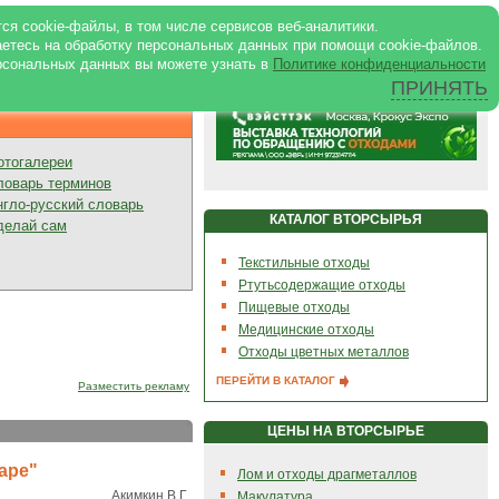
ртале
|
Реклама в журнале
|
ся cookie-файлы, в том числе сервисов веб-аналитики.
аетесь на обработку персональных данных при помощи cookie-файлов.
рсональных данных вы можете узнать в
Политике конфиденциальности
ПРИНЯТЬ
Презентации
отогалереи
ловарь терминов
нгло-русский словарь
КАТАЛОГ ВТОРСЫРЬЯ
делай сам
Текстильные отходы
Ртутьсодержащие отходы
Пищевые отходы
Медицинские отходы
Отходы цветных металлов
ПЕРЕЙТИ В КАТАЛОГ
Разместить рекламу
ЦЕНЫ НА ВТОРСЫРЬЕ
аре"
Лом и отходы драгметаллов
Акимкин В.Г.
Макулатура