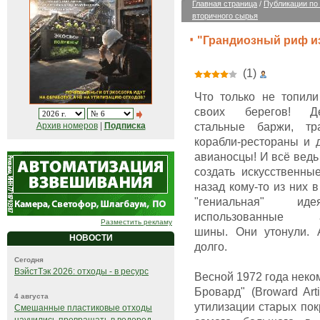
Главная страница
/
Публикации по
вторичного сырья
"Грандиозный риф из
(1)
Что только не топил
своих берегов! Д
стальные баржи, тра
Архив номеров
|
Подписка
корабли-рестораны и 
авианосцы! И всё ведь 
создать искусственны
назад кому-то из них 
"гениальная" иде
использованные а
Разместить рекламу
шины. Они утонули. 
НОВОСТИ
долго.
Сегодня
ВэйстТэк 2026: отходы - в ресурс
Весной 1972 года неко
Бровард" (Broward Art
4 августа
утилизации старых пок
Смешанные пластиковые отходы