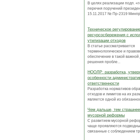
В целях реализации подп. «г»
перечня поручений президен
15.11.2017 № Пр-2319 Минпр
Техническое регулировани
ресурсосбережения с испо
утилизации отходов
В статье рассматривается
терминологическое и правов
обеспечение в такой важной
решения пробле...
НООЛР: разработка, утвер
особенности администрати
ответственности
Разработка нормативов обр
отходов и лимитов на их ра
является одной из обязанност
Чем дальше, тем страшнее
мусорной реформы
С развитием мусорной рефо
чаще проявляются подводны
связанные с соблюдением тре