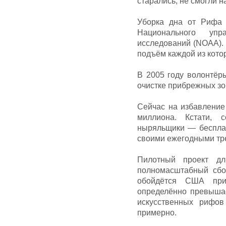
старались, не смогли н
Уборка дна от Рифа 
Национального упр
исследований (NOAA). 
подъём каждой из кото
В 2005 году волонтёр
очистке прибрежных зо
Сейчас на избавление
миллиона. Кстати,
ныряльщики — бесплат
своими ежегодными тр
Пилотный проект д
полномасштабный сбор
обойдётся США при
определённо превышае
искусственных рифов
примерно.