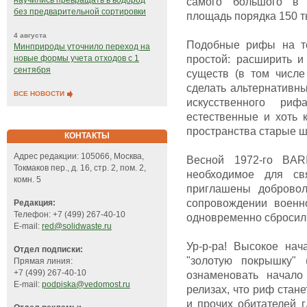
научились превращать в водород
самого большого в 
без предварительной сортировки
площадь порядка 150 т
4 августа
Подобные рифы на то
Минприроды уточнило переход на
простой: расширить и
новые формы учета отходов с 1
сентября
существ (в том числе
сделать альтернативны
ВСЕ НОВОСТИ
искусственного ри
естественные и хоть 
пространства старые ш
КОНТАКТЫ
Адрес редакции: 105066, Москва,
Весной 1972-го BAR
Токмаков пер., д. 16, стр. 2, пом. 2,
необходимое для с
комн. 5
приглашены добровол
сопровождении военн
Редакция:
Телефон: +7 (499) 267-40-10
одновременно сбросили
E-mail:
red@solidwaste.ru
Ур-р-ра! Высокое нач
Отдел подписки:
"золотую покрышку" 
Прямая линия:
+7 (499) 267-40-10
ознаменовать начало
E-mail:
podpiska@vedomost.ru
релизах, что риф стан
и прочих обитателей 