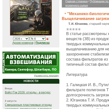
Главная страница
/
Публикации по
вторичного сырья
"Механико-биологиче
Выщелачивание загряз
Т. И. Юганова
, старший науч
В статье рассмотрены
веществ (ЗВ) из проду
Архив номеров
|
Подписка
твердых коммунальных
выщелачиванию для не
захоронение стабилизи
состава фильтратов из
типичный состав фильт
Литература
Разместить рекламу
НОВОСТИ
1. Галицкая И. В., Пут
Вчера
фильтрате полигонов Т
ВэйстТэк 2026: отходы - в ресурс
долгосрочность загрязне
2. Юганова Т. И. Прод
4 августа
твердых коммунальных 
Смешанные пластиковые отходы