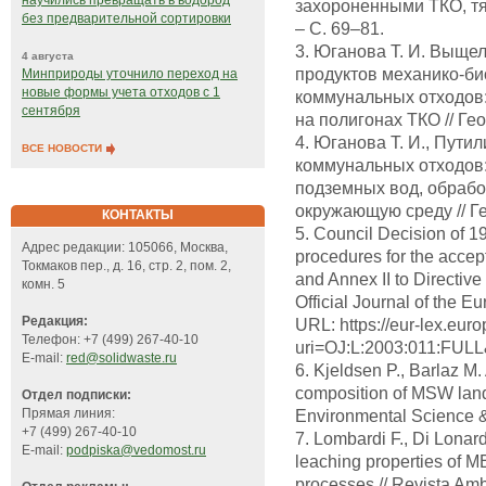
научились превращать в водород
захороненными ТКО, тяж
без предварительной сортировки
– С. 69–81.
3. Юганова Т. И. Выще
4 августа
продуктов механико-би
Минприроды уточнило переход на
новые формы учета отходов с 1
коммунальных отходов:
сентября
на полигонах ТКО // Гео
4. Юганова Т. И., Пути
ВСЕ НОВОСТИ
коммунальных отходов:
подземных вод, обрабо
окружающую среду // Гео
КОНТАКТЫ
5. Council Decision of 1
Адрес редакции: 105066, Москва,
procedures for the accept
Токмаков пер., д. 16, стр. 2, пом. 2,
and Annex II to Directiv
комн. 5
Official Journal of the 
Редакция:
URL: https://eur-lex.eu
Телефон: +7 (499) 267-40-10
uri=OJ:L:2003:011:FUL
E-mail:
red@solidwaste.ru
6. Kjeldsen P., Barlaz M.
composition of MSW landf
Отдел подписки:
Прямая линия:
Environmental Science &
+7 (499) 267-40-10
7. Lombardi F., Di Lonardo
E-mail:
podpiska@vedomost.ru
leaching properties of 
processes // Revista Amb