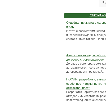
Оц
СТАТЬИ Ж
Судебная практика в сфере
июль
В статье рассмотрим нескол
интересных судебных процес
состоявшихся в июле. Полный 
Анализ новых редакций ти
договора с регоператором
Договор с регоператором за
автоматически, поэтому нор
договора носят чрезвычай...
НООЛР: разработка, утвер
особенности администрати
ответственности
Разработка нормативов обр
отходов и лимитов на их ра
является одной из обязанност