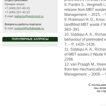
Отдел рекламы:
8. Pantini S., Verginelli
Прямая линия:
+7 (499) 267-40-10
release from MBT wastes
+7 (499) 267-40-15
Management. – 2015. – V
E-mail:
reklama@vedomost.ru
9. Robinson H. D., Knox 
landfilled MBT waste // 
Вопросы работы портала:
E-mail:
support@solidwaste.ru
383–391.
10. Siddiqui A. A., Richar
behaviour of pretreated
ПОПУЛЯРНЫЕ ЗАПРОСЫ
7. – P. 1420–1426.
11. Siddiqui A. A., Richa
of MBT wastes // Waste 
2266.
12. van Praagh M., Heere
from two mechanically-bi
Management. – 2009. – V
С полными 
вы мож
на ст