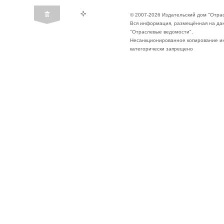
© 2007-2026 Издательский дом "Отра
Вся информация, размещённая на да
"Отраслевые ведомости".
Несанкционированное копирование ин
категорически запрещено