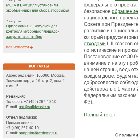
7 августа
федерального проекта
МЕГА и ВкусВилл установили
экообменники для сбора вторсырья
безопасное
обращение
национального проекта
7 августа
Совета при Президенте
Приложение «Экопульс» для
развитию и национальн
контроля мусорных площадок
который предусматрив
запустят в сентябре
отходами
I–II классов 
ВСЕ НОВОСТИ
логистические и произ
Постановление от 30.04
внимание и на эту проб
КОНТАКТЫ
нашей страны, ведь отх
каждом доме. Будем на
Адрес редакции: 105066, Москва,
Токмаков пер., д. 16, стр. 2, пом. 2,
добросовестно соблюда
комн. 5
действовать с 1 марта 
Федеральным законом о
Редакция:
ФЗ).
Телефон: +7 (499) 267-40-10
E-mail:
red@solidwaste.ru
Полный текст
Отдел подписки:
Прямая линия:
+7 (499) 267-40-10
E-mail:
podpiska@vedomost.ru
С полными 