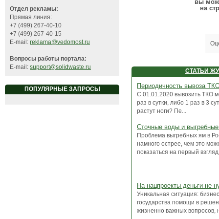
вы мож
на ст
Отдел рекламы:
Прямая линия:
+7 (499) 267-40-10
+7 (499) 267-40-15
E-mail:
reklama@vedomost.ru
Оц
Вопросы работы портала:
E-mail:
support@solidwaste.ru
СТАТЬИ Ж
Периодичность вывоза ТК
ПОПУЛЯРНЫЕ ЗАПРОСЫ
С 01.01.2020 вывозить ТКО 
раз в сутки, либо 1 раз в 3 су
растут ноги? Пе...
Сточные воды и выгребные
Проблема выгребных ям в Ро
намного острее, чем это мож
показаться на первый взгляд.
На нацпроекты деньги не 
Уникальная ситуация: бизнес
государства помощи в реше
жизненно важных вопросов, н