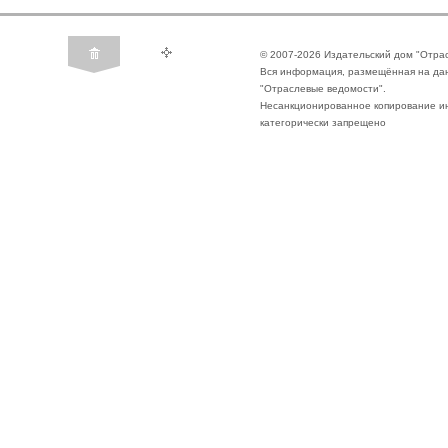
© 2007-2026 Издательский дом "Отра
Вся информация, размещённая на да
"Отраслевые ведомости".
Несанкционированное копирование ин
категорически запрещено