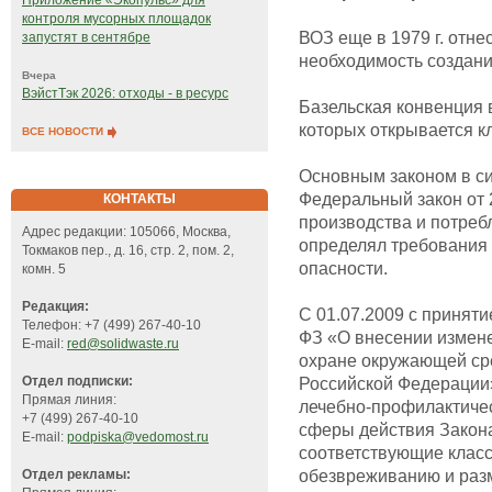
Приложение «Экопульс» для
контроля мусорных площадок
ВОЗ еще в 1979 г. отне
запустят в сентябре
необходимость создани
Вчера
ВэйстТэк 2026: отходы - в ресурс
Базельская конвенция в
которых открывается к
ВСЕ НОВОСТИ
Основным законом в с
Федеральный закон от 
КОНТАКТЫ
производства и потреб
Адрес редакции: 105066, Москва,
определял требования 
Токмаков пер., д. 16, стр. 2, пом. 2,
опасности.
комн. 5
Редакция:
С 01.07.2009 с приняти
Телефон: +7 (499) 267-40-10
ФЗ «О внесении измене
E-mail:
red@solidwaste.ru
охране окружающей ср
Отдел подписки:
Российской Федерации
Прямая линия:
лечебно-профилактичес
+7 (499) 267-40-10
сферы действия Закон
E-mail:
podpiska@vedomost.ru
соответствующие класс
обезвреживанию и раз
Отдел рекламы: