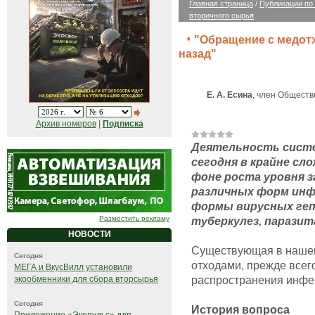
Главная страница
/
Публикации по
вторичного сырья
"Обращение с медот
назад"
Е. А. Есина
, член Обществ
Архив номеров
|
Подписка
Деятельность систе
сегодня в крайне сл
фоне роста уровня 
различных форм инф
формы вирусных гепа
Разместить рекламу
туберкулез, паразит
НОВОСТИ
Существующая в нашей
Сегодня
отходами, прежде всег
МЕГА и ВкусВилл установили
распространения инфе
экообменники для сбора вторсырья
Сегодня
История вопроса