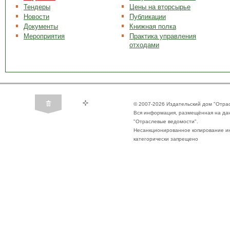
Тендеры
Цены на вторсырье
Новости
Публикации
Документы
Книжная полка
Мероприятия
Практика управления
отходами
© 2007-2026 Издательский дом "Отра
Вся информация, размещённая на да
"Отраслевые ведомости".
Несанкционированное копирование ин
категорически запрещено