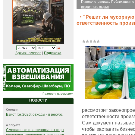
Главная страница
/
Публикации по
вторичного сырья
"Решит ли мусорную
ответственность произ
Архив номеров
|
Подписка
Разместить рекламу
НОВОСТИ
рассмотрит законопрое
Сегодня
ВэйстТэк 2026: отходы - в ресурс
ответственности произ
Сам документ называетс
4 августа
чтобы заставить бизне
Смешанные пластиковые отходы