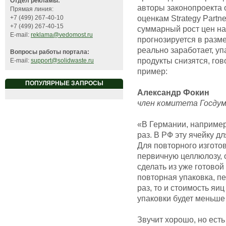
Отдел рекламы:
авторы законопроекта 
Прямая линия:
оценкам Strategy Partn
+7 (499) 267-40-10
+7 (499) 267-40-15
суммарный рост цен н
E-mail:
reklama@vedomost.ru
прогнозируется в разме
реально заработает, у
Вопросы работы портала:
продукты снизятся, го
E-mail:
support@solidwaste.ru
пример:
ПОПУЛЯРНЫЕ ЗАПРОСЫ
Александр Фокин
член комитета Госдум
«В Германии, например
раз. В РФ эту ячейку д
Для повторного изгото
первичную целлюлозу, о
сделать из уже готовой
повторная упаковка, пе
раз, то и стоимость яи
упаковки будет меньше 
Звучит хорошо, но есть