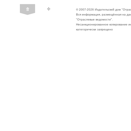
© 2007-2026 Издательский дом "Отра
Вся информация, размещённая на да
"Отраслевые ведомости".
Несанкционированное копирование ин
категорически запрещено