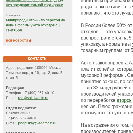
понятным причинам мн
научились превращать в водород
без предварительной сортировки
рады, а экоактивисты с
признают, что это лучше
4 августа
Минприроды уточнило переход на
В России более 50% о
новые формы учета отходов с 1
сентября
отходов — это упаковк
распространяется на 5
ВСЕ НОВОСТИ
упаковку, а нормативы
товарным группам, от 
КОНТАКТЫ
Автор законопроекта Ал
Адрес редакции: 105066, Москва,
платит копейки, которы
Токмаков пер., д. 16, стр. 2, пом. 2,
мусорной реформы. Сей
комн. 5
принятия закона, по сл
— до 33 млрд рублей в 
Редакция:
Телефон: +7 (499) 267-40-10
производителей упаков
E-mail:
red@solidwaste.ru
по переработке
вторсы
нельзя. Плюс граждане
Отдел подписки:
потому что это уже во 
Прямая линия:
+7 (499) 267-40-10
E-mail:
podpiska@vedomost.ru
На возражения о том, 
производителей привед