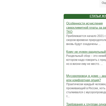
Оц
СТАТЬИ Ж
Особенности исчисления
сверхлимитной платы за р
ТКО
Приближается начало 2021 г.,
скором времени природопол
вновь будут озадачены ...
Кому не нужен раздельный
Раздельный сбор – это некий
котором надо говорить с пр
но в жизни ему не место. ...
Мусоропровод в доме – ан
или комфортная опция?
Практически каждый человек
проживающий в России, хоть
сталкивался с мусоропровод
т...
Требования к группам одн