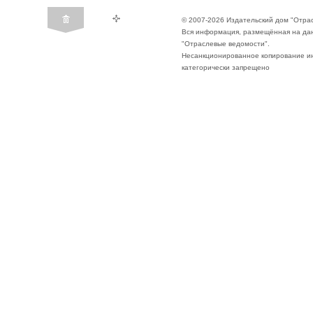
© 2007-2026 Издательский дом "Отра
Вся информация, размещённая на да
"Отраслевые ведомости".
Несанкционированное копирование ин
категорически запрещено