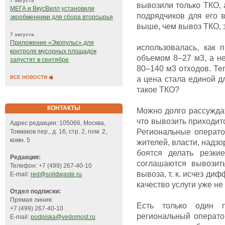
7 августа
вывозили только ТКО,
МЕГА и ВкусВилл установили
подрядчиков для его в
экообменники для сбора вторсырья
выше, чем вывоз ТКО, з
7 августа
Приложение «Экопульс» для
использовалась, как 
контроля мусорных площадок
объемом 8–27 м3, а не
запустят в сентябре
80–140 м3 отходов. Т
ВСЕ НОВОСТИ
а цена стала единой д
такое ТКО?
КОНТАКТЫ
Можно долго рассуждат
что вывозить приходит
Адрес редакции: 105066, Москва,
Региональные операто
Токмаков пер., д. 16, стр. 2, пом. 2,
комн. 5
жителей, власти, надз
боятся делать резк
Редакция:
соглашаются вывозить
Телефон: +7 (499) 267-40-10
вывоза, т. к. исчез д
E-mail:
red@solidwaste.ru
качество услуги уже не
Отдел подписки:
Прямая линия:
Есть только один п
+7 (499) 267-40-10
региональный операто
E-mail:
podpiska@vedomost.ru