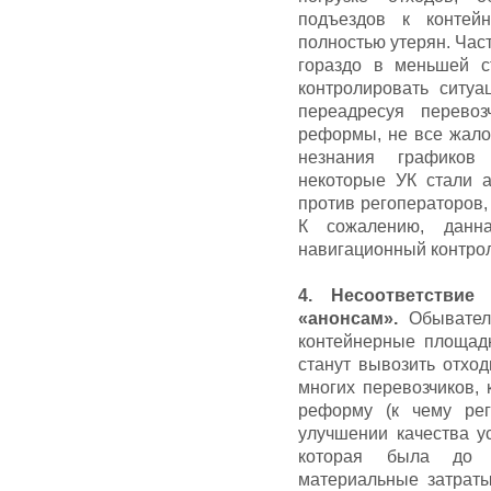
подъездов к контей
полностью утерян. Час
гораздо в меньшей с
контролировать ситу
переадресуя перево
реформы, не все жало
незнания графиков
некоторые УК стали а
против регоператоров,
К сожалению, данна
навигационный контрол
4. Несоответствие
«анонсам».
Обывателя
контейнерные площад
станут вывозить отход
многих перевозчиков, 
реформу (к чему рег
улучшении качества ус
которая была до р
материальные затраты