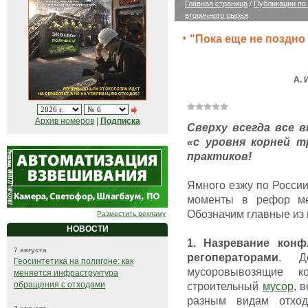
Главная страница
/
Публикации по
вторичного сырья
"Пока еще не поздно
А. 
Архив номеров
|
Подписка
Сверху всегда все 
«с уровня корней т
практиков!
Ямного езжу по России
моменты в рефор ме,
Обозначим главные из 
Разместить рекламу
НОВОСТИ
1. Назревание конф
7 августа
регоператорами
. До
Геосинтетика на полигоне: как
мусоровывозящие 
меняется инфраструктура
обращения с отходами
строительный
мусор
, 
разным видам отход