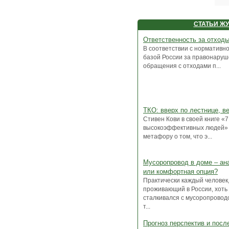
СТАТЬИ Ж
Ответственность за отход
В соответствии с нормативн
базой России за правонаруш
обращения с отходами п...
ТКО: вверх по лестнице, в
Стивен Кови в своей книге «
высокоэффективных людей» 
метафору о том, что э...
Мусоропровод в доме – ан
или комфортная опция?
Практически каждый человек
проживающий в России, хоть
сталкивался с мусоропровод
т...
Прогноз перспектив и посл