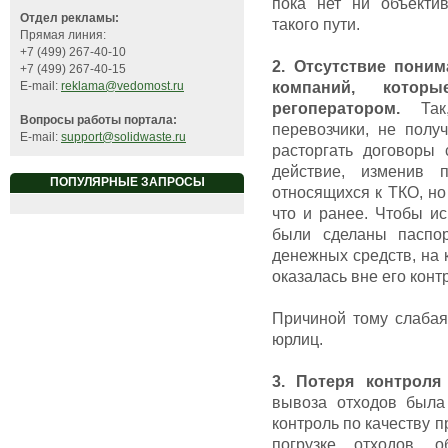
пока нет ни объекти
Отдел рекламы:
такого пути.
Прямая линия:
+7 (499) 267-40-10
2. Отсутствие пони
+7 (499) 267-40-15
компаний, котор
E-mail:
reklama@vedomost.ru
регоператором.
Так,
Вопросы работы портала:
перевозчики, не полу
E-mail:
support@solidwaste.ru
расторгать договоры 
действие, изменив 
ПОПУЛЯРНЫЕ ЗАПРОСЫ
относящихся к ТКО, но
что и ранее. Чтобы ис
были сделаны паспор
денежных средств, на 
оказалась вне его конт
Причиной тому слабая
юрлиц.
3. Потеря контроля
вывоза отходов была
контроль по качеству 
погрузке отходов, о