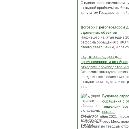
О единственно возможном п
отходной проблемы мы бесе
депутатом Государственной Д
Договор с регоператором д
удаленных объектов
Наконец-то начатая еще в 201
реформа обращения с ТКО п
своему завершению, и практи
Подготовка кадров для
промышленности по обращ
отходами производства и 
Экономика замкнутого цикла
предполагает вовлечение в 
отходов производства и пот
из...
Будущее отра
обращения с о
тенденции, во
вызовы
C 4 по 7 октября 2021 г. про
Мировой конгресс Междунар
ассоциации по твердым отхода