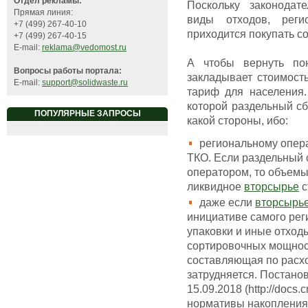
Отдел рекламы:
Поскольку законодат
Прямая линия:
виды отходов, реги
+7 (499) 267-40-10
приходится покупать с
+7 (499) 267-40-15
E-mail:
reklama@vedomost.ru
А чтобы вернуть пон
Вопросы работы портала:
закладывает стоимост
E-mail:
support@solidwaste.ru
тариф для населения.
которой раздельный сб
ПОПУЛЯРНЫЕ ЗАПРОСЫ
какой стороны, ибо:
региональному опера
ТКО. Если раздельный
оператором, то объем
ликвидное
вторсырье
с
даже если
вторсырь
инициативе самого рег
упаковки и иные отход
сортировочных мощност
составляющая по расхо
затрудняется. Постано
15.09.2018 (http://docs
нормативы накопления 