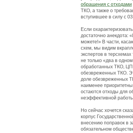
обращения с отходами
ТКО, а также о требова
вступившее в силу с 03
Если охарактеризовать 
достаточно анекдота: «
можете!» В части, кас
схем, мы видим вкрапл
экспертов в терсхемах
не только «два в одном
обработанных ТКО, ЦП 
обезвреженных ТКО. Эт
доле обезвреженных ТКО
наименее приоритетны
остаются отходы для об
неэффективной работы.
Но сейчас хочется сказа
корпус Государственно
внесению поправок в з
обязательном обществ