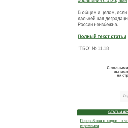
обращения с отходами
В общем и целом, если
дальнейшая деградаци
России неизбежна.
Полный текст статьи
"ТБО" № 11.18
С полными 
вы мож
на ст
Оц
СТАТЬИ Ж
Переработка отходов – к ч
стремимся