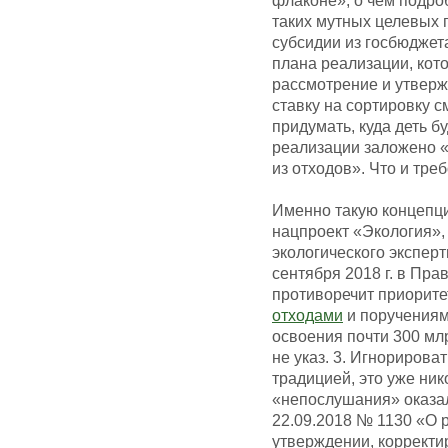
флаконе», о чем подроб
таких мутных целевых 
субсидии из госбюджета
плана реализации, кот
рассмотрение и утверж
ставку на сортировку 
придумать, куда деть б
реализации заложено «
из отходов». Что и тре
Именно такую концеп
нацпроект «Экология», 
экологического экспер
сентября 2018 г. в Пр
противоречит приорите
отходами
и поручениям 
освоения почти 300 мл
не указ. 3. Игнорирова
традицией, это уже ни
«непослушания» оказа
22.09.2018 № 1130 «О 
утверждении, корректи