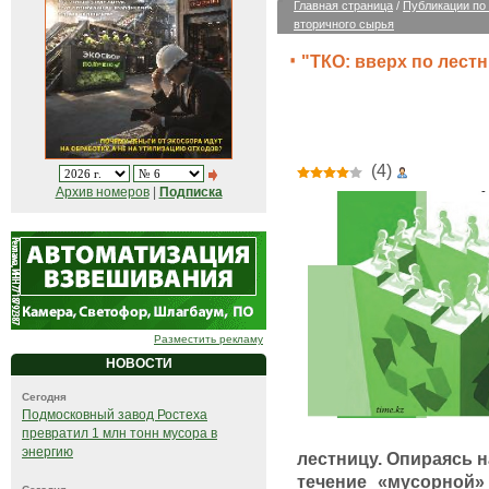
Главная страница
/
Публикации по
вторичного сырья
"ТКО: вверх по лест
(4)
Архив номеров
|
Подписка
Разместить рекламу
НОВОСТИ
Сегодня
Подмосковный завод Ростеха
превратил 1 млн тонн мусора в
энергию
лестницу. Опираясь 
течение «мусорной»