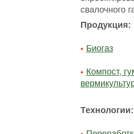
свалочного г
Продукция:
Биогаз
Компост, гу
вермикульту
Технологии:
Переработк