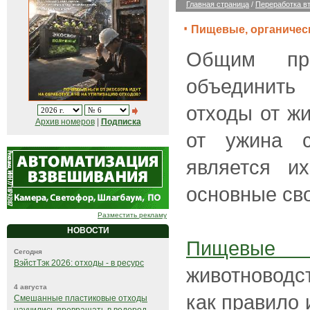
Главная страница
/
Переработка в
Пищевые, органичес
Общим при
объединить 
отходы от жи
Архив номеров
|
Подписка
от ужина с
является и
основные сво
Разместить рекламу
НОВОСТИ
Пищевые
Сегодня
ВэйстТэк 2026: отходы - в ресурс
животноводс
4 августа
как правило
Смешанные пластиковые отходы