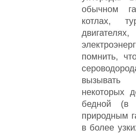
обычном га
котлах, т
двигателя
электроэне
помнить, чт
сероводор
вызывать 
некоторых д
бедной (в
природным г
в более узки