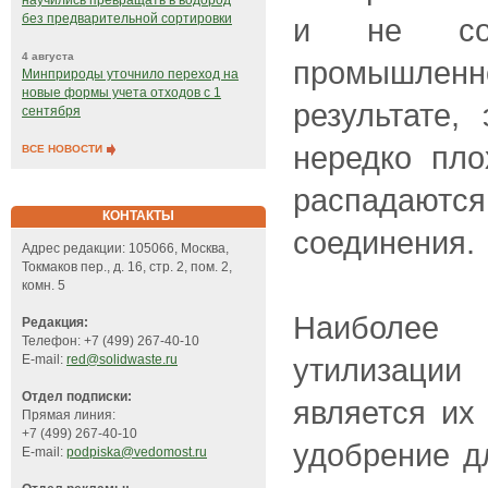
научились превращать в водород
без предварительной сортировки
и не сод
4 августа
промышлен
Минприроды уточнило переход на
новые формы учета отходов с 1
результате,
сентября
нередко пло
ВСЕ НОВОСТИ
распадаю
КОНТАКТЫ
соединения.
Адрес редакции: 105066, Москва,
Токмаков пер., д. 16, стр. 2, пом. 2,
комн. 5
Наиболее 
Редакция:
Телефон: +7 (499) 267-40-10
утилизаци
E-mail:
red@solidwaste.ru
Отдел подписки:
является их
Прямая линия:
+7 (499) 267-40-10
удобрение д
E-mail:
podpiska@vedomost.ru