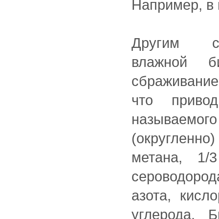
Например, в 
Другим сп
влажной б
сбраживание
что приво
называемог
(округленно
метана, 1/
сероводоро
азота, кисл
углерода. 