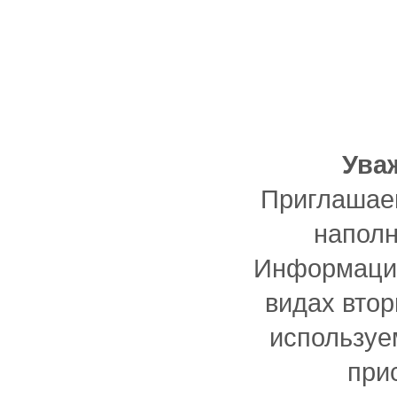
Ува
Приглашаем
наполн
Информацию
видах втор
используе
при