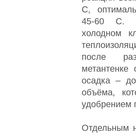
С, оптимал
45-60 С. 
холодном к
теплоизоляц
после ра
метантенке 
осадка – до
объёма, ко
удобрением 
Отдельным н