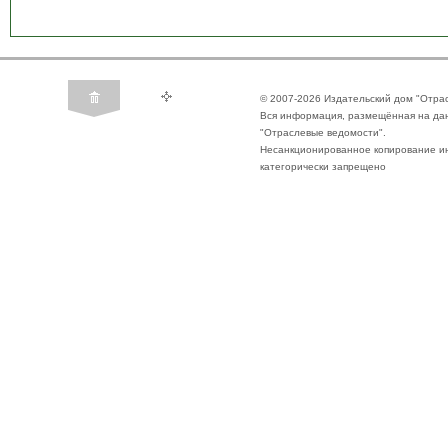
© 2007-2026 Издательский дом "Отра
Вся информация, размещённая на да
"Отраслевые ведомости".
Несанкционированное копирование ин
категорически запрещено