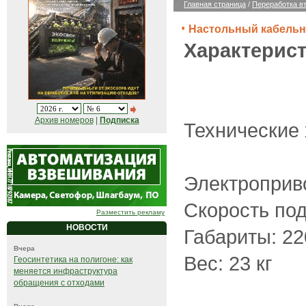
Главная страница
/
Переработка в
Настольный кабельн
Характерист
Архив номеров
|
Подписка
Технические 
Электроприво
Скорость под
Разместить рекламу
НОВОСТИ
Габариты: 22
Вчера
Вес: 23 кг
Геосинтетика на полигоне: как
меняется инфраструктура
обращения с отходами