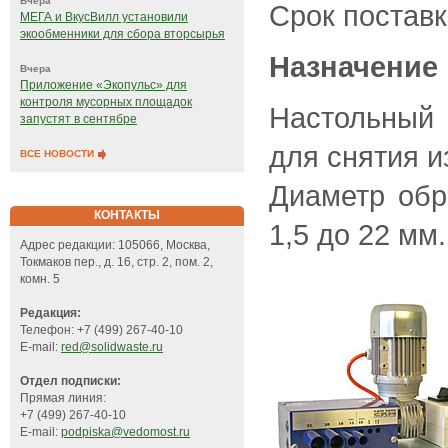
Вчера
Срок поставк
МЕГА и ВкусВилл установили
экообменники для сбора вторсырья
Назначение 
Вчера
Приложение «Экопульс» для
контроля мусорных площадок
Настольный
запустят в сентябре
для снятия и
ВСЕ НОВОСТИ
Диаметр обр
КОНТАКТЫ
1,5 до 22 мм.
Адрес редакции: 105066, Москва,
Токмаков пер., д. 16, стр. 2, пом. 2,
комн. 5
Редакция:
Телефон: +7 (499) 267-40-10
E-mail:
red@solidwaste.ru
Отдел подписки:
Прямая линия:
+7 (499) 267-40-10
E-mail:
podpiska@vedomost.ru