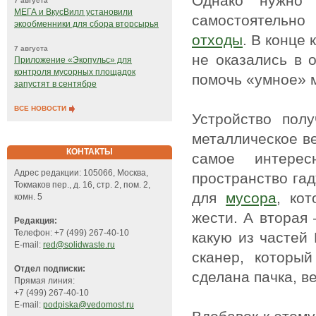
Однако нужно 
7 августа
МЕГА и ВкусВилл установили
самостоятельно
экообменники для сбора вторсырья
отходы
. В конце 
7 августа
не оказались в 
Приложение «Экопульс» для
контроля мусорных площадок
помочь «умное» м
запустят в сентябре
ВСЕ НОВОСТИ
Устройство пол
металлическое в
КОНТАКТЫ
самое интерес
Адрес редакции: 105066, Москва,
пространство гад
Токмаков пер., д. 16, стр. 2, пом. 2,
для
мусора
, ко
комн. 5
жести. А вторая 
Редакция:
Телефон: +7 (499) 267-40-10
какую из частей
E-mail:
red@solidwaste.ru
сканер, который
Отдел подписки:
сделана пачка, в
Прямая линия:
+7 (499) 267-40-10
E-mail:
podpiska@vedomost.ru