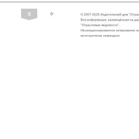
© 2007-2026 Издательский дом "Отра
Вся информация, размещённая на да
"Отраслевые ведомости".
Несанкционированное копирование ин
категорически запрещено