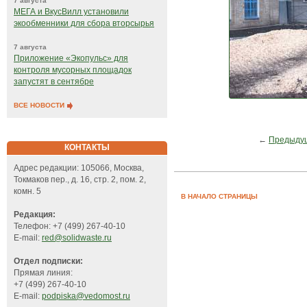
7 августа
МЕГА и ВкусВилл установили
экообменники для сбора вторсырья
7 августа
Приложение «Экопульс» для
контроля мусорных площадок
запустят в сентябре
ВСЕ НОВОСТИ
←
Предыду
КОНТАКТЫ
Адрес редакции: 105066, Москва,
Токмаков пер., д. 16, стр. 2, пом. 2,
комн. 5
В НАЧАЛО СТРАНИЦЫ
Редакция:
Телефон: +7 (499) 267-40-10
E-mail:
red@solidwaste.ru
Отдел подписки:
Прямая линия:
+7 (499) 267-40-10
E-mail:
podpiska@vedomost.ru