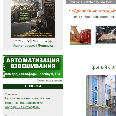
Главная страница
/
Фотогалерея
«Древесные отходы
Чтобы добавить фотогалерею
Архив номеров
|
Подписка
Крытый скл
Разместить рекламу
НОВОСТИ
7 августа
Геосинтетика на полигоне: как
меняется инфраструктура
обращения с отходами