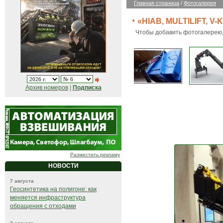
Главная страница
/
Фотогалерея
«HIAB, MULTILIFT, V-
Чтобы добавить фотогалерею
Архив номеров
|
Подписка
Разместить рекламу
НОВОСТИ
7 августа
Геосинтетика на полигоне: как
меняется инфраструктура
обращения с отходами