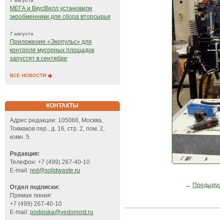
7 августа
МЕГА и ВкусВилл установили
экообменники для сбора вторсырья
7 августа
Приложение «Экопульс» для
контроля мусорных площадок
запустят в сентябре
ВСЕ НОВОСТИ
КОНТАКТЫ
Адрес редакции: 105066, Москва,
Токмаков пер., д. 16, стр. 2, пом. 2,
комн. 5
Редакция:
Телефон: +7 (499) 267-40-10
E-mail:
red@solidwaste.ru
←
Предыду
Отдел подписки:
Прямая линия:
+7 (499) 267-40-10
E-mail:
podpiska@vedomost.ru