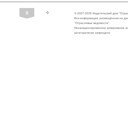
© 2007-2026 Издательский дом "Отра
Вся информация, размещённая на да
"Отраслевые ведомости".
Несанкционированное копирование ин
категорически запрещено