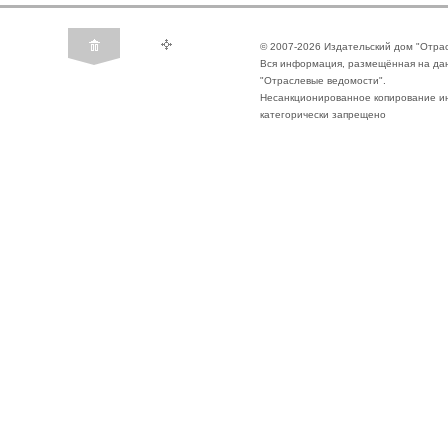
© 2007-2026 Издательский дом "Отра
Вся информация, размещённая на да
"Отраслевые ведомости".
Несанкционированное копирование ин
категорически запрещено