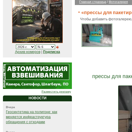
Главная страница
/
Фотогалерея
«прессы для пакетир
Чтобы добавить фотогалерею
Архив номеров
|
Подписка
прессы для пак
Разместить рекламу
НОВОСТИ
Вчера
Геосинтетика на полигоне: как
меняется инфраструктура
обращения с отходами