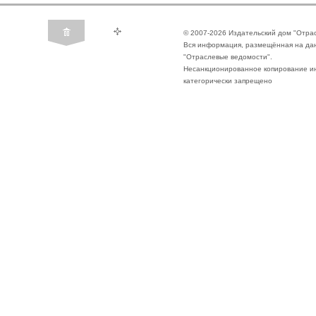
© 2007-2026 Издательский дом "Отра
Вся информация, размещённая на да
"Отраслевые ведомости".
Несанкционированное копирование ин
категорически запрещено