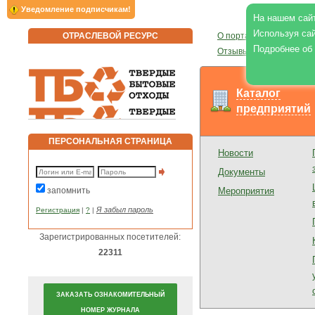
Уведомление подписчикам!
На нашем сайт
Используя сай
ОТРАСЛЕВОЙ РЕСУРС
О портале
|
О журнале
|
Подробнее об
Отзывы
|
Реклама на по
Каталог
предприятий
ПЕРСОНАЛЬНАЯ СТРАНИЦА
Новости
Документы
запомнить
Мероприятия
Я забыл пароль
Регистрация
|
?
|
Зарегистрированных посетителей:
22311
ЗАКАЗАТЬ ОЗНАКОМИТЕЛЬНЫЙ
НОМЕР ЖУРНАЛА