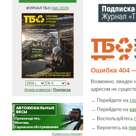
ЖУРНАЛ ТБО
(
№6 2026
)
Ошибка 404 —
Возможно, введен 
адресом не существ
Архив номеров
|
Подписка
→ Перейдите на
гл
→ Перейдите на
ка
→ Воспользуйтесь
→ Вернитесь на
пр
Разместить рекламу