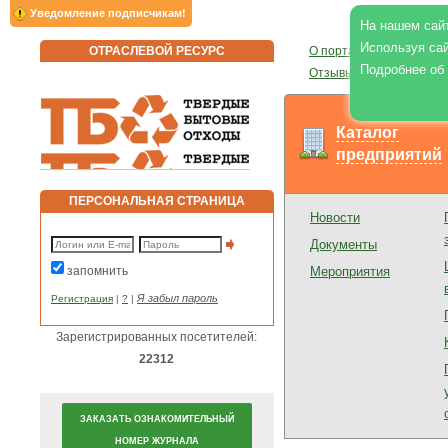
Уведомление подписчикам!
На нашем сайт
Используя сай
ОТРАСЛЕВОЙ РЕСУРС
О портале
|
О журнале
|
Подробнее об
Отзывы
|
Реклама на по
Каталог
предприятий
ПЕРСОНАЛЬНАЯ СТРАНИЦА
Новости
Документы
запомнить
Мероприятия
Я забыл пароль
Регистрация
|
?
|
Зарегистрированных посетителей:
22312
ЗАКАЗАТЬ ОЗНАКОМИТЕЛЬНЫЙ
НОМЕР ЖУРНАЛА