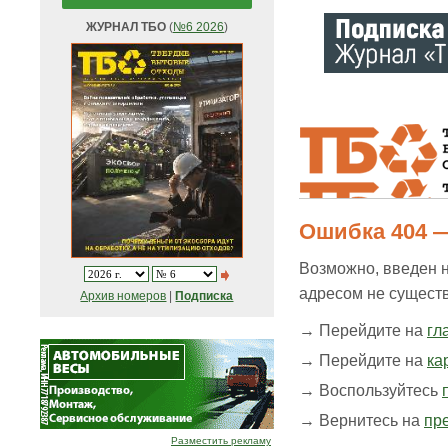
ЖУРНАЛ ТБО
(
№6 2026
)
Ошибка 404 —
Возможно, введен 
адресом не существ
Архив номеров
|
Подписка
→ Перейдите на
гл
→ Перейдите на
ка
→ Воспользуйтесь
→ Вернитесь на
пр
Разместить рекламу