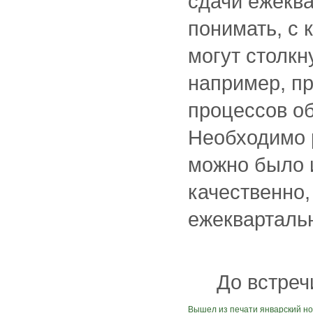
сдачи ежеква
понимать, с
могут столкн
например, п
процессов о
Необходимо 
можно было и
качественно,
ежеквартальн
До встреч
Вышел из печати январский н