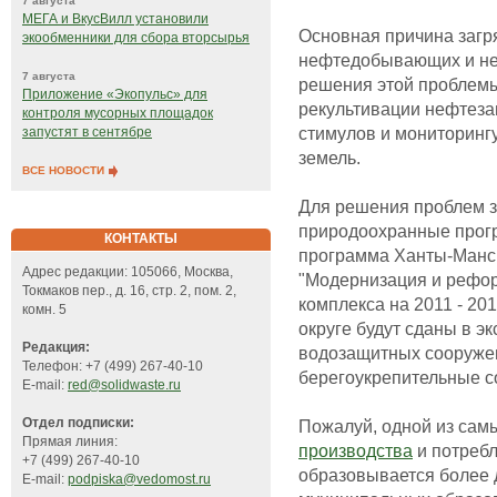
7 августа
МЕГА и ВкусВилл установили
Основная причина загря
экообменники для сбора вторсырья
нефтедобывающих и не
7 августа
решения этой проблем
Приложение «Экопульс» для
рекультивации нефтеза
контроля мусорных площадок
стимулов и мониторинг
запустят в сентябре
земель.
ВСЕ НОВОСТИ
Для решения проблем з
природоохранные прог
КОНТАКТЫ
программа Ханты-Манси
Адрес редакции: 105066, Москва,
"Модернизация и рефо
Токмаков пер., д. 16, стр. 2, пом. 2,
комплекса на 2011 - 20
комн. 5
округе будут сданы в э
Редакция:
водозащитных сооруже
Телефон: +7 (499) 267-40-10
берегоукрепительные с
E-mail:
red@solidwaste.ru
Отдел подписки:
Пожалуй, одной из сам
Прямая линия:
производства
и потребл
+7 (499) 267-40-10
образовывается более 
E-mail:
podpiska@vedomost.ru