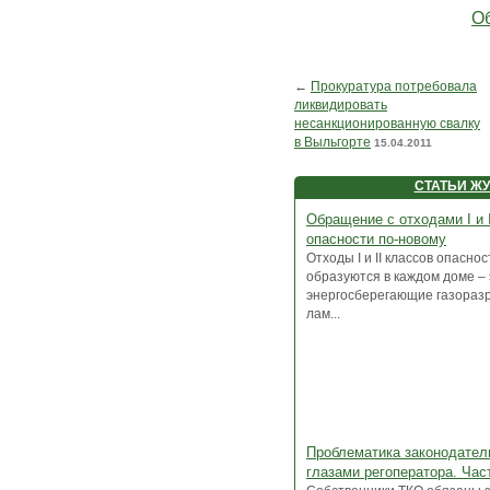
Об
←
Прокуратура потребовала
ликвидировать
несанкционированную свалку
в Выльгорте
15.04.2011
СТАТЬИ Ж
Обращение с отходами I и 
опасности по-новому
Отходы I и II классов опаснос
образуются в каждом доме – 
энергосберегающие газораз
лам...
Проблематика законодател
глазами регоператора. Час