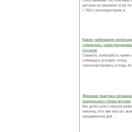
Собственники ТКО обязаны 
договор на оказание услуг 
с ТКО с регоператором, в...
Какие требования необход
соблюдать транспортиров
отходов
Скажите, пожалуйста, какие
соблюдать условия, чтобы
транспортировать отходы III к
Мировая практика организа
раздельного сбора мусора
Мы долго шли к запуску рефо
наконец этот миг настал, выя
придуманная для ...