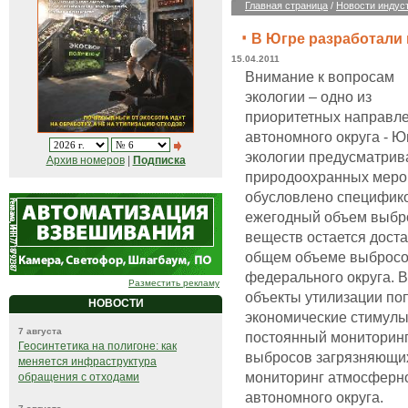
Главная страница
/
Новости индус
В Югре разработали
15.04.2011
Внимание к вопросам
экологии – одно из
приоритетных направле
автономного округа - 
экологии предусматрив
Архив номеров
|
Подписка
природоохранных мероп
обусловлено специфико
ежегодный объем выбр
веществ остается доста
общем объеме выбросов
федерального округа. 
Разместить рекламу
объекты утилизации поп
НОВОСТИ
экономические стимулы
7 августа
постоянный мониторинг
Геосинтетика на полигоне: как
выбросов загрязняющих
меняется инфраструктура
мониторинг атмосферно
обращения с отходами
автономного округа.