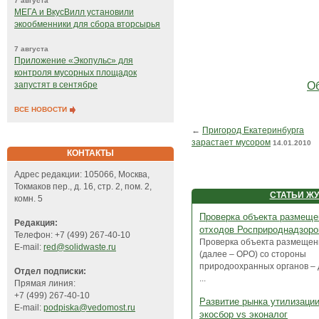
7 августа
МЕГА и ВкусВилл установили
экообменники для сбора вторсырья
7 августа
Приложение «Экопульс» для
контроля мусорных площадок
Об
запустят в сентябре
ВСЕ НОВОСТИ
←
Пригород Екатеринбурга
зарастает мусором
14.01.2010
КОНТАКТЫ
Адрес редакции: 105066, Москва,
Токмаков пер., д. 16, стр. 2, пом. 2,
СТАТЬИ Ж
комн. 5
Проверка объекта размеще
Редакция:
отходов Росприроднадзор
Телефон: +7 (499) 267-40-10
Проверка объекта размещен
E-mail:
red@solidwaste.ru
(далее – ОРО) со стороны
природоохранных органов – 
Отдел подписки:
...
Прямая линия:
+7 (499) 267-40-10
Развитие рынка утилизаци
E-mail:
podpiska@vedomost.ru
экосбор vs эконалог