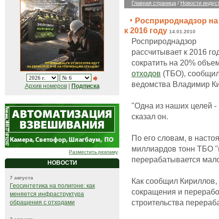
Главная страница
/
Новости индус
Росприроднадзор на
к 2016 году
14.01.2010
Росприроднадзор
рассчитывает к 2016 го
сократить на 20% объе
отходов
(ТБО), сообщил
ведомства Владимир К
Архив номеров
|
Подписка
"Одна из наших целей -
сказал он.
По его словам, в насто
миллиардов тонн ТБО "
Разместить рекламу
перерабатывается мало
НОВОСТИ
7 августа
Как сообщил Кириллов,
Геосинтетика на полигоне: как
сокращения и перерабо
меняется инфраструктура
строительства перераб
обращения с отходами