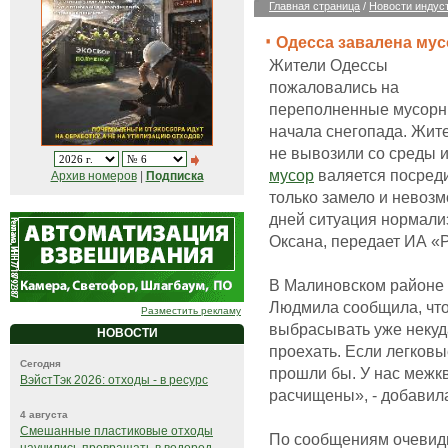
Главная страница
/
Новости индус
Одесса завалена му
Жители Одессы
пожаловались на
переполненные мусорны
начала снегопада. Жит
не вывозили со среды 
мусор
валяется посреди
Архив номеров
|
Подписка
только замело и невоз
дней ситуация нормализ
Оксана, передает ИА «
В Малиновском районе 
Людмила сообщила, чт
Разместить рекламу
выбрасывать уже некуда
НОВОСТИ
проехать. Если легковы
Сегодня
прошли бы. У нас межк
ВэйстТэк 2026: отходы - в ресурс
расчищены», - добавила
4 августа
Смешанные пластиковые отходы
По сообщениям очевид