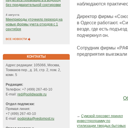
научились превращать в водород
наблюдаются практическ
без предварительной сортировки
4 августа
Директор фирмы «Союз»
Минприроды уточнило переход на
в Одессе работают. «Си
новые формы учета отходов с 1
везде, где есть подъез
сентября
подчеркнул он.
ВСЕ НОВОСТИ
Сотрудник фирмы «РАФ
предприятия выезжали 
КОНТАКТЫ
Адрес редакции: 105066, Москва,
Токмаков пер., д. 16, стр. 2, пом. 2,
комн. 5
Редакция:
Телефон: +7 (499) 267-40-10
E-mail:
red@solidwaste.ru
Об
Отдел подписки:
Прямая линия:
+7 (499) 267-40-10
←
Сумской горсовет принял
E-mail:
podpiska@vedomost.ru
инвестпрограмму по
утилизации твердых бытовых