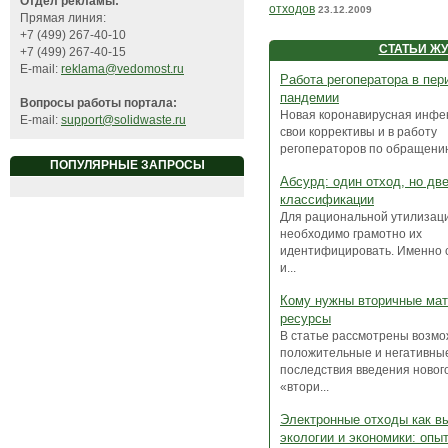
Отдел рекламы:
отходов
23.12.2009
Прямая линия:
+7 (499) 267-40-10
СТАТЬИ Ж
+7 (499) 267-40-15
E-mail:
reklama@vedomost.ru
Работа регоператора в пер
пандемии
Вопросы работы портала:
Новая коронавирусная инфе
E-mail:
support@solidwaste.ru
свои коррективы и в работу
регоператоров по обращению
ПОПУЛЯРНЫЕ ЗАПРОСЫ
Абсурд: один отход, но дв
классификации
Для рациональной утилизац
необходимо грамотно их
идентифицировать. Именно с
и...
Кому нужны вторичные ма
ресурсы
В статье рассмотрены возм
положительные и негативны
последствия введения новог
«втори...
Электронные отходы как в
экологии и экономики: опы