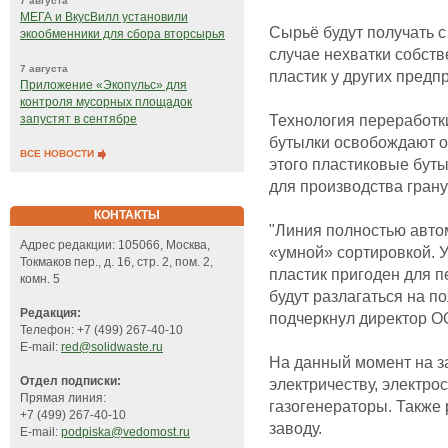
7 августа
МЕГА и ВкусВилл установили
Сырьё будут получать с
экообменники для сбора вторсырья
случае нехватки собст
7 августа
пластик у других предп
Приложение «Экопульс» для
контроля мусорных площадок
Технология переработки
запустят в сентябре
бутылки освобождают от
ВСЕ НОВОСТИ
этого пластиковые бут
для производства грану
КОНТАКТЫ
"Линия полностью авто
Адрес редакции: 105066, Москва,
«умной» сортировкой. У
Токмаков пер., д. 16, стр. 2, пом. 2,
пластик пригоден для п
комн. 5
будут разлагаться на п
Редакция:
подчеркнул директор О
Телефон: +7 (499) 267-40-10
E-mail:
red@solidwaste.ru
На данный момент на з
Отдел подписки:
электричеству, электр
Прямая линия:
газогенераторы. Также
+7 (499) 267-40-10
заводу.
E-mail:
podpiska@vedomost.ru