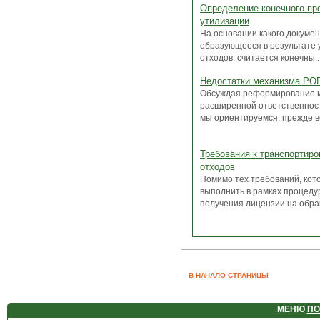
Определение конечного пр
утилизации
На основании какого докумен
образующееся в результате 
отходов, считается конечны..
Недостатки механизма РО
Обсуждая реформирование 
расширенной ответственност
мы ориентируемся, прежде все
Требования к транспортир
отходов
Помимо тех требований, кот
выполнить в рамках процед
получения лицензии на обращ
В НАЧАЛО СТРАНИЦЫ
МЕНЮ
ПО