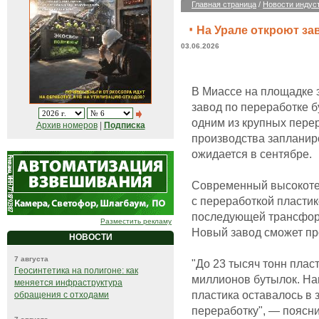
Главная страница
/
Новости индус
На Урале откроют за
03.06.2026
В Миассе на площадке 
завод по переработке б
одним из крупных пере
Архив номеров
|
Подписка
производства запланиро
ожидается в сентябре.
Современный высокоте
с переработкой пласти
последующей трансфор
Разместить рекламу
Новый завод сможет про
НОВОСТИ
7 августа
"До 23 тысяч тонн плас
Геосинтетика на полигоне: как
миллионов бутылок. На
меняется инфраструктура
пластика оставалось в 
обращения с отходами
переработку", — поясн