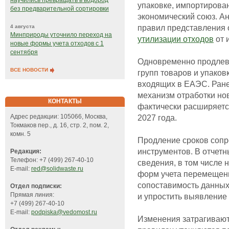
научились превращать в водород
упаковке, импортирова
без предварительной сортировки
экономический союз. А
правил представления 
4 августа
Минприроды уточнило переход на
утилизации отходов
от 
новые формы учета отходов с 1
сентября
Одновременно продлева
ВСЕ НОВОСТИ
групп товаров и упаков
входящих в ЕАЭС. Ране
механизм отработки но
КОНТАКТЫ
фактически расширяетс
2027 года.
Адрес редакции: 105066, Москва,
Токмаков пер., д. 16, стр. 2, пом. 2,
комн. 5
Продление сроков сопр
инструментов. В отчет
Редакция:
Телефон: +7 (499) 267-40-10
сведения, в том числе 
E-mail:
red@solidwaste.ru
форм учета перемещени
сопоставимость данных
Отдел подписки:
Прямая линия:
и упростить выявление
+7 (499) 267-40-10
E-mail:
podpiska@vedomost.ru
Изменения затрагивают 