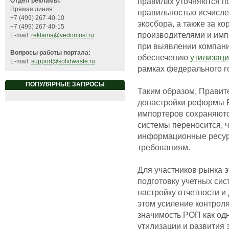
правилах уточняются п
Отдел рекламы:
Прямая линия:
правильностью исчисле
+7 (499) 267-40-10
экосбора, а также за к
+7 (499) 267-40-15
производителями и имп
E-mail:
reklama@vedomost.ru
при выявлении компани
Вопросы работы портала:
обеспечению
утилизаци
E-mail:
support@solidwaste.ru
рамках федерального го
ПОПУЛЯРНЫЕ ЗАПРОСЫ
Таким образом, Правит
донастройки реформы Р
импортеров сохраняютс
системы переносится, ч
информационные ресур
требованиям.
Для участников рынка э
подготовку учетных сис
настройку отчетности и
этом усиление контроля
значимость РОП как од
утилизации и развития 