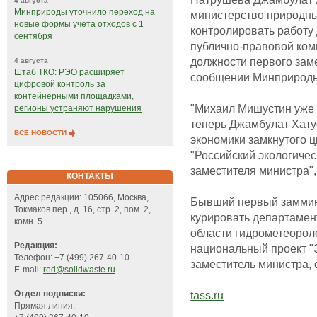
4 августа
Минприроды уточнило переход на
министерство природных
новые формы учета отходов с 1
контролировать работу 
сентября
публично-правовой ком
должности первого заме
4 августа
Штаб ТКО: РЭО расширяет
сообщении Минприрод
цифровой контроль за
контейнерными площадками,
"Михаил Мишустин уже 
регионы устраняют нарушения
теперь Джамбулат Хату
ВСЕ НОВОСТИ
экономики замкнутого 
"Российский экологичес
заместителя министра",
КОНТАКТЫ
Адрес редакции: 105066, Москва,
Бывший первый заммин
Токмаков пер., д. 16, стр. 2, пом. 2,
курировать департамен
комн. 5
области гидрометеорол
Редакция:
национальный проект "
Телефон: +7 (499) 267-40-10
заместитель министра, 
E-mail:
red@solidwaste.ru
tass.ru
Отдел подписки:
Прямая линия: