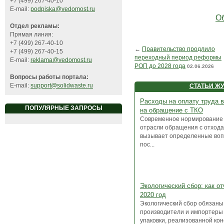
+7 (499) 267-40-10
E-mail:
podpiska@vedomost.ru
Об
Отдел рекламы:
Прямая линия:
+7 (499) 267-40-10
←
Правительство продлило
+7 (499) 267-40-15
переходный период реформы
E-mail:
reklama@vedomost.ru
РОП до 2028 года
02.06.2026
Вопросы работы портала:
E-mail:
support@solidwaste.ru
СТАТЬИ Ж
Расходы на оплату труда 
ПОПУЛЯРНЫЕ ЗАПРОСЫ
на обращение с ТКО
Современное нормирование 
отрасли обращения с отход
вызывает определенные воп
пос...
Экологический сбор: как от
2020 год
Экологический сбор обязаны
производители и импортеры 
упаковки, реализованной коне