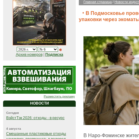
Главная страница
/
Новости индус
В Подмосковье пров
упаковки через экомат
Архив номеров
|
Подписка
Разместить рекламу
НОВОСТИ
Сегодня
ВэйстТэк 2026: отходы - в ресурс
4 августа
Смешанные пластиковые отходы
В Наро-Фоминске жители