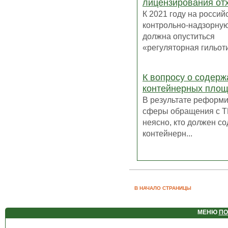
лицензирования от
К 2021 году на россий
контрольно-надзорную
должна опуститься
«регуляторная гильоти
К вопросу о содерж
контейнерных пло
В результате реформ
сферы обращения с Т
неясно, кто должен с
контейнерн...
В НАЧАЛО СТРАНИЦЫ
МЕНЮ
ПО