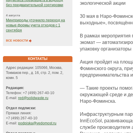
научились превращать в водород
экологической акции
без предварительной сортировки
30 мая в Наро-Фоминск
4 августа
Минприроды уточнило переход на
выходные», посвящённа
новые формы учета отходов с 1
сентября
В рамках мероприятия 
ВСЕ НОВОСТИ
экомат — автоматизир
упаковку организаторы 
КОНТАКТЫ
Акция пройдет на площ
Фоминского округа, при
Адрес редакции: 105066, Москва,
Токмаков пер., д. 16, стр. 2, пом. 2,
предпринимательства и
комн. 5
— Такие проекты помо
Редакция:
Телефон: +7 (499) 267-40-10
окружающей среде и де
E-mail:
red@solidwaste.ru
Наро-Фоминска.
Отдел подписки:
Прямая линия:
Инфраструктурным пар
+7 (499) 267-40-10
InnEcoSol, развивающа
E-mail:
podpiska@vedomost.ru
службе производителя 