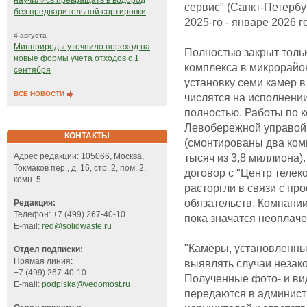
научились превращать в водород
сервис" (Санкт-Петербу
без предварительной сортировки
2025-го - январе 2026 г
4 августа
Минприроды уточнило переход на
Полностью закрыт тольк
новые формы учета отходов с 1
комплекса в микрорайо
сентября
установку семи камер 
ВСЕ НОВОСТИ
числятся на исполнении
полностью. Работы по к
Левобережной управой
КОНТАКТЫ
(смонтированы два ком
тысяч из 3,8 миллиона).
Адрес редакции: 105066, Москва,
Токмаков пер., д. 16, стр. 2, пом. 2,
договор с "Центр телек
комн. 5
расторгли в связи с п
обязательств. Компани
Редакция:
Телефон: +7 (499) 267-40-10
пока значатся неоплач
E-mail:
red@solidwaste.ru
"Камеры, установленные
Отдел подписки:
Прямая линия:
выявлять случаи незако
+7 (499) 267-40-10
Полученные фото- и в
E-mail:
podpiska@vedomost.ru
передаются в админист