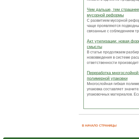
Чем дальше, тем страшнее
мусорной реформы
С развитием мусорной рефо
чаще проявляются подводны
связанные с соблюдением тре
Акт утилизации: новая фор
смыслы
В статье продолжаем разбир
нововведения в системе ра
ответственности производите
Переработка многослойной
полимерной упаковки
Многослойная гибкая полим
упаковка составляет значите
упаковочных материалов. Есл
В НАЧАЛО СТРАНИЦЫ