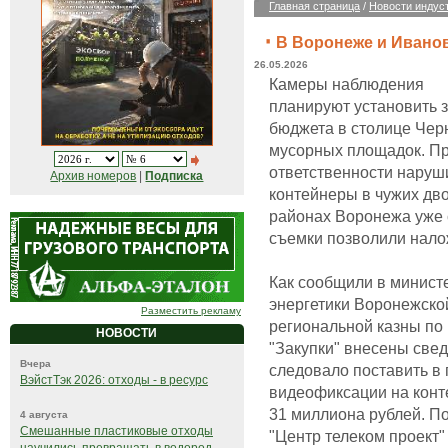
Главная страница
/
Новости индус
В Воронеже и Ивано
26.05.2026
Камеры наблюдения
планируют установить з
бюджета в столице Чер
мусорных площадок. Пре
ответственности наруш
Архив номеров
|
Подписка
контейнеры в чужих дво
районах Воронежа уже 
съемки позволили нало
Как сообщили в минист
энергетики Воронежской
Разместить рекламу
региональной казны по
НОВОСТИ
"Закупки" внесены свед
Вчера
следовало поставить в 
ВэйстТэк 2026: отходы - в ресурс
видеофиксации на кон
31 миллиона рублей. П
4 августа
Смешанные пластиковые отходы
"Центр телеком проект"