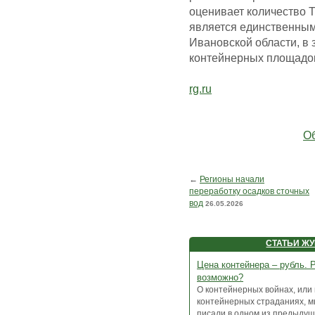
оценивает количество 
является единственны
Ивановской области, в 
контейнерных площадо
rg.ru
Об
←
Регионы начали
переработку осадков сточных
вод
26.05.2026
СТАТЬИ Ж
Цена контейнера – рубль. 
возможно?
О контейнерных войнах, или 
контейнерных страданиях, м
писали в одном из предыдущи