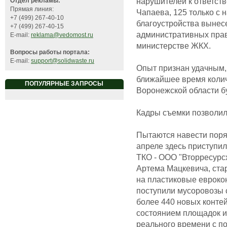
нарушителей к ответст
Отдел рекламы:
Прямая линия:
Чапаева, 125 только с 
+7 (499) 267-40-10
благоустройства вынес
+7 (499) 267-40-15
административных прав
E-mail:
reklama@vedomost.ru
министерстве ЖКХ.
Вопросы работы портала:
E-mail:
support@solidwaste.ru
Опыт признан удачным, 
ближайшее время колич
ПОПУЛЯРНЫЕ ЗАПРОСЫ
Воронежской области б
Кадры съемки позволил
Пытаются навести пор
апреле здесь приступи
ТКО - ООО "Вторресурс
Артема Мацкевича, ста
на пластиковые евроко
поступили мусоровозы с
более 440 новых конте
состоянием площадок и
реального времени с п